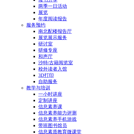
两季一日活动
展览
年度阅读报告
服务预约
南北配楼报告厅
展览展示服务
研讨室
研修专座
和声厅
沙特/古籍阅览室
校外读者入馆
3D打印
自助服务
教学与培训
一小时讲座
定制讲座
信息素养课
信息素养能力评测
信息素养手机游戏
带班图书馆员
信息素质教育微课堂