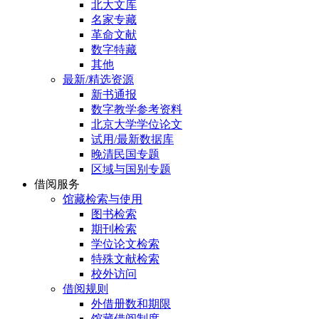
北大文库
名家专藏
革命文献
数字特藏
其他
最新/精选资源
新书通报
数字教学参考资料
北京大学学位论文
试用/最新数据库
晚清民国专题
区域与国别专题
借阅服务
馆藏检索与使用
图书检索
期刊检索
学位论文检索
特殊文献检索
校外访问
借阅规则
外借册数和期限
馆藏借阅制度