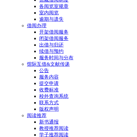
各阅览室规章
室内阅览
逾期与遗失
借阅办理
开架借阅服务
闭架借阅服务
出借与归还
续借与预约
服务时间与分布
馆际互借&文献传递
公告
服务内容
提交申请
收费标准
校外查询系统
联系方式
版权声明
阅读推荐
新书通报
教授推荐阅读
学子推荐阅读