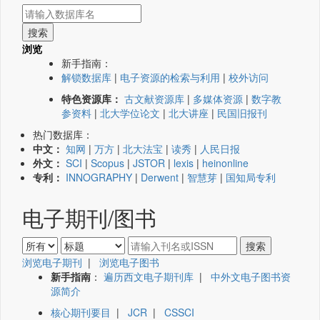
浏览
新手指南：
解锁数据库
|
电子资源的检索与利用
|
校外访问
特色资源库：
古文献资源库
|
多媒体资源
|
数字教
参资料
|
北大学位论文
|
北大讲座
|
民国旧报刊
热门数据库：
中文：
知网
|
万方
|
北大法宝
|
读秀
|
人民日报
外文：
SCI
|
Scopus
|
JSTOR
|
lexis
|
heinonline
专利：
INNOGRAPHY
|
Derwent
|
智慧芽
|
国知局专利
电子期刊/图书
浏览电子期刊
|
浏览电子图书
新手指南
：
遍历西文电子期刊库
|
中外文电子图书资
源简介
核心期刊要目
|
JCR
|
CSSCI