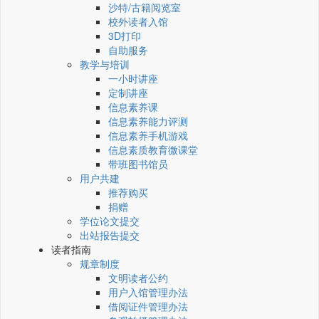
沙特/古籍阅览室
校外读者入馆
3D打印
自助服务
教学与培训
一小时讲座
定制讲座
信息素养课
信息素养能力评测
信息素养手机游戏
信息素质教育微课堂
带班图书馆员
用户共建
推荐购买
捐赠
学位论文提交
出站报告提交
读者指南
规章制度
文明读者公约
用户入馆管理办法
借阅证件管理办法