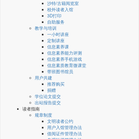
沙特/古籍阅览室
校外读者入馆
3D打印
自助服务
教学与培训
一小时讲座
定制讲座
信息素养课
信息素养能力评测
信息素养手机游戏
信息素质教育微课堂
带班图书馆员
用户共建
推荐购买
捐赠
学位论文提交
出站报告提交
读者指南
规章制度
文明读者公约
用户入馆管理办法
借阅证件管理办法