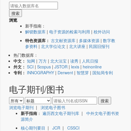
浏览
新手指南：
解锁数据库
|
电子资源的检索与利用
|
校外访问
特色资源库：
古文献资源库
|
多媒体资源
|
数字教
参资料
|
北大学位论文
|
北大讲座
|
民国旧报刊
热门数据库：
中文：
知网
|
万方
|
北大法宝
|
读秀
|
人民日报
外文：
SCI
|
Scopus
|
JSTOR
|
lexis
|
heinonline
专利：
INNOGRAPHY
|
Derwent
|
智慧芽
|
国知局专利
电子期刊/图书
浏览电子期刊
|
浏览电子图书
新手指南
：
遍历西文电子期刊库
|
中外文电子图书资
源简介
核心期刊要目
|
JCR
|
CSSCI