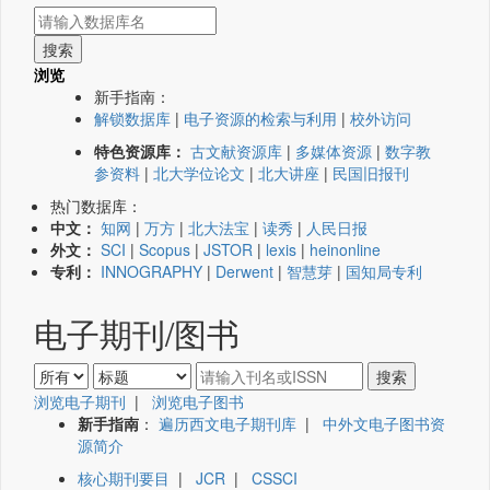
浏览
新手指南：
解锁数据库
|
电子资源的检索与利用
|
校外访问
特色资源库：
古文献资源库
|
多媒体资源
|
数字教
参资料
|
北大学位论文
|
北大讲座
|
民国旧报刊
热门数据库：
中文：
知网
|
万方
|
北大法宝
|
读秀
|
人民日报
外文：
SCI
|
Scopus
|
JSTOR
|
lexis
|
heinonline
专利：
INNOGRAPHY
|
Derwent
|
智慧芽
|
国知局专利
电子期刊/图书
浏览电子期刊
|
浏览电子图书
新手指南
：
遍历西文电子期刊库
|
中外文电子图书资
源简介
核心期刊要目
|
JCR
|
CSSCI