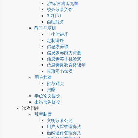
沙特/古籍阅览室
校外读者入馆
3D打印
自助服务
教学与培训
一小时讲座
定制讲座
信息素养课
信息素养能力评测
信息素养手机游戏
信息素质教育微课堂
带班图书馆员
用户共建
推荐购买
捐赠
学位论文提交
出站报告提交
读者指南
规章制度
文明读者公约
用户入馆管理办法
借阅证件管理办法