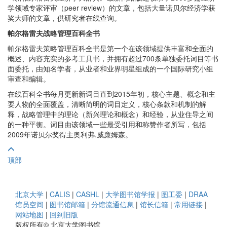
学领域专家评审（peer review）的文章，包括大量诺贝尔经济学获
奖大师的文章，供研究者在线查询。
帕尔格雷夫战略管理百科全书
帕尔格雷夫策略管理百科全书是第一个在该领域提供丰富和全面的
概述、内容充实的参考工具书，并拥有超过700条单独委托词目等书
面委托，由知名学者，从业者和业界明星组成的一个国际研究小组
审查和编辑。
在线百科全书每月更新新词目直到2015年初，核心主题、概念和主
要人物的全面覆盖，清晰简明的词目定义，核心条款和机制的解
释，战略管理中的理论（新兴理论和概念）和经验，从业住导之间
的一种平衡。词目由该领域一些最受引用和称赞作者所写，包括
2009年诺贝尔奖得主奥利弗.威廉姆森。
顶部
北京大学
|
CALIS
|
CASHL
|
大学图书馆学报
|
图工委
|
DRAA
馆员空间
|
图书馆邮箱
|
分馆流通信息
|
馆长信箱
|
常用链接
|
网站地图
|
回到旧版
版权所有© 北京大学图书馆