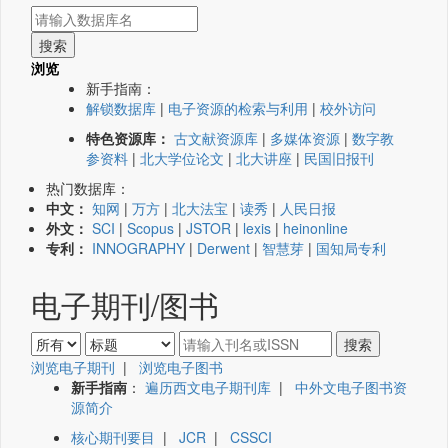
浏览
新手指南：
解锁数据库
|
电子资源的检索与利用
|
校外访问
特色资源库：
古文献资源库
|
多媒体资源
|
数字教
参资料
|
北大学位论文
|
北大讲座
|
民国旧报刊
热门数据库：
中文：
知网
|
万方
|
北大法宝
|
读秀
|
人民日报
外文：
SCI
|
Scopus
|
JSTOR
|
lexis
|
heinonline
专利：
INNOGRAPHY
|
Derwent
|
智慧芽
|
国知局专利
电子期刊/图书
浏览电子期刊
|
浏览电子图书
新手指南
：
遍历西文电子期刊库
|
中外文电子图书资
源简介
核心期刊要目
|
JCR
|
CSSCI