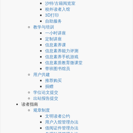
沙特/古籍阅览室
校外读者入馆
3D打印
自助服务
教学与培训
一小时讲座
定制讲座
信息素养课
信息素养能力评测
信息素养手机游戏
信息素质教育微课堂
带班图书馆员
用户共建
推荐购买
捐赠
学位论文提交
出站报告提交
读者指南
规章制度
文明读者公约
用户入馆管理办法
借阅证件管理办法