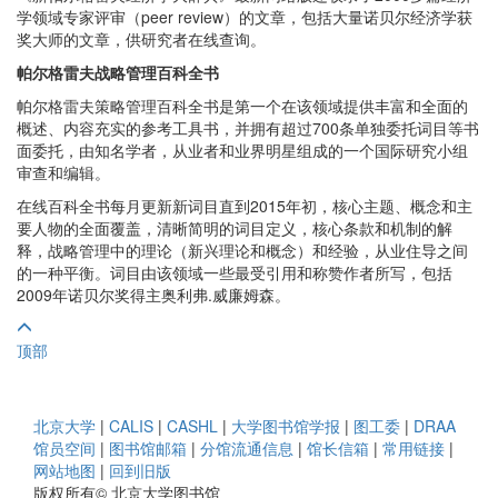
学领域专家评审（peer review）的文章，包括大量诺贝尔经济学获
奖大师的文章，供研究者在线查询。
帕尔格雷夫战略管理百科全书
帕尔格雷夫策略管理百科全书是第一个在该领域提供丰富和全面的
概述、内容充实的参考工具书，并拥有超过700条单独委托词目等书
面委托，由知名学者，从业者和业界明星组成的一个国际研究小组
审查和编辑。
在线百科全书每月更新新词目直到2015年初，核心主题、概念和主
要人物的全面覆盖，清晰简明的词目定义，核心条款和机制的解
释，战略管理中的理论（新兴理论和概念）和经验，从业住导之间
的一种平衡。词目由该领域一些最受引用和称赞作者所写，包括
2009年诺贝尔奖得主奥利弗.威廉姆森。
顶部
北京大学
|
CALIS
|
CASHL
|
大学图书馆学报
|
图工委
|
DRAA
馆员空间
|
图书馆邮箱
|
分馆流通信息
|
馆长信箱
|
常用链接
|
网站地图
|
回到旧版
版权所有© 北京大学图书馆