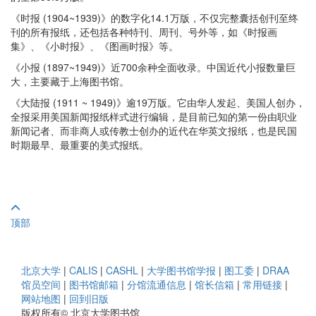
《时报 (1904~1939)》的数字化14.1万版，不仅完整囊括创刊至终
刊的所有报纸，还包括各种特刊、周刊、号外等，如《时报画
集》、《小时报》、《图画时报》等。
《小报 (1897~1949)》近700余种全面收录。中国近代小报数量巨
大，主要藏于上海图书馆。
《大陆报 (1911 ~ 1949)》逾19万版。它由华人发起、美国人创办，
全报采用美国新闻报纸样式进行编辑，是目前已知的第一份由职业
新闻记者、而非商人或传教士创办的近代在华英文报纸，也是民国
时期最早、最重要的美式报纸。
顶部
北京大学
|
CALIS
|
CASHL
|
大学图书馆学报
|
图工委
|
DRAA
馆员空间
|
图书馆邮箱
|
分馆流通信息
|
馆长信箱
|
常用链接
|
网站地图
|
回到旧版
版权所有© 北京大学图书馆