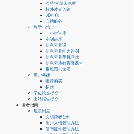
沙特/古籍阅览室
校外读者入馆
3D打印
自助服务
教学与培训
一小时讲座
定制讲座
信息素养课
信息素养能力评测
信息素养手机游戏
信息素质教育微课堂
带班图书馆员
用户共建
推荐购买
捐赠
学位论文提交
出站报告提交
读者指南
规章制度
文明读者公约
用户入馆管理办法
借阅证件管理办法