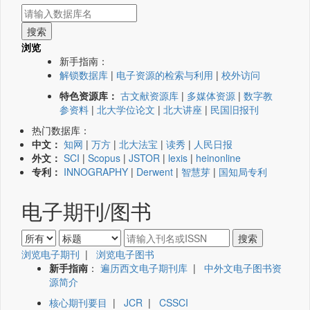
浏览
新手指南：
解锁数据库
|
电子资源的检索与利用
|
校外访问
特色资源库：
古文献资源库
|
多媒体资源
|
数字教
参资料
|
北大学位论文
|
北大讲座
|
民国旧报刊
热门数据库：
中文：
知网
|
万方
|
北大法宝
|
读秀
|
人民日报
外文：
SCI
|
Scopus
|
JSTOR
|
lexis
|
heinonline
专利：
INNOGRAPHY
|
Derwent
|
智慧芽
|
国知局专利
电子期刊/图书
浏览电子期刊
|
浏览电子图书
新手指南
：
遍历西文电子期刊库
|
中外文电子图书资
源简介
核心期刊要目
|
JCR
|
CSSCI