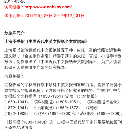
2017-05-26
访问链接：
http://www.cnbksy.com/
试用期限：2017年5月26日-2017年12月31日
数据库简介
上海图书馆《中国近代中英文报纸全文数据库》
上海图书馆珍藏近代中文报纸近五千种，依托丰富的馆藏资源和共
建文献，《全国报刊索引》精选了其中的大报、官报、小报等特色
报纸，制作推出了《中国近代中文报纸全文数据库》，为广大读者
和研究人员提供更广阔的研究视野。
内容包括：
完整收藏的字林洋行旗下珍稀中英文报刊逾55万版。提供了迥异于
华文报纸的报道视角，全方位开拓了研究者的视野。字林洋行中英
文报纸全文数据库（1850~1951）涵盖 《北华捷报》
(1850~1941)、《字林西报》(1865~1951)、 《字林西报行名录》
(1872~1941)、《上海新报》(1862~1872)、《沪报》
(1882~1908)、《汉报》(1894~1900)和《消闲报》 (1898~1906)。
《新闻报 (1893~1949)》这一占据中国近代新闻史的重要地位报刊
的全部36.5万版。