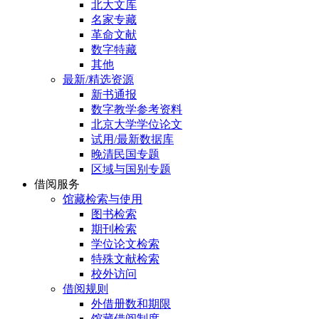
北大文库
名家专藏
革命文献
数字特藏
其他
最新/精选资源
新书通报
数字教学参考资料
北京大学学位论文
试用/最新数据库
晚清民国专题
区域与国别专题
借阅服务
馆藏检索与使用
图书检索
期刊检索
学位论文检索
特殊文献检索
校外访问
借阅规则
外借册数和期限
馆藏借阅制度