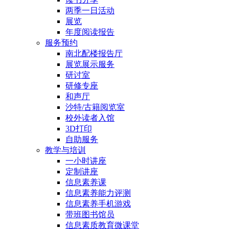
两季一日活动
展览
年度阅读报告
服务预约
南北配楼报告厅
展览展示服务
研讨室
研修专座
和声厅
沙特/古籍阅览室
校外读者入馆
3D打印
自助服务
教学与培训
一小时讲座
定制讲座
信息素养课
信息素养能力评测
信息素养手机游戏
带班图书馆员
信息素质教育微课堂