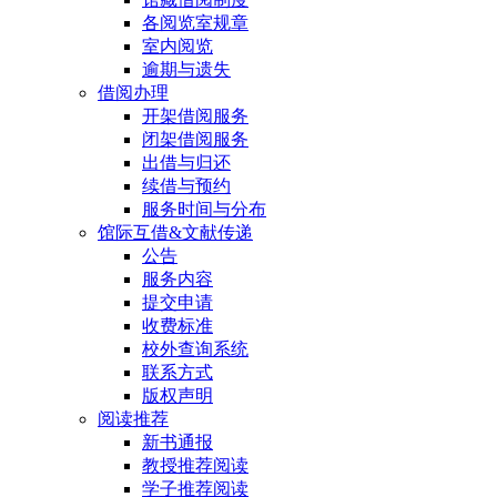
各阅览室规章
室内阅览
逾期与遗失
借阅办理
开架借阅服务
闭架借阅服务
出借与归还
续借与预约
服务时间与分布
馆际互借&文献传递
公告
服务内容
提交申请
收费标准
校外查询系统
联系方式
版权声明
阅读推荐
新书通报
教授推荐阅读
学子推荐阅读