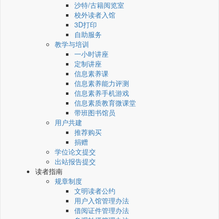
沙特/古籍阅览室
校外读者入馆
3D打印
自助服务
教学与培训
一小时讲座
定制讲座
信息素养课
信息素养能力评测
信息素养手机游戏
信息素质教育微课堂
带班图书馆员
用户共建
推荐购买
捐赠
学位论文提交
出站报告提交
读者指南
规章制度
文明读者公约
用户入馆管理办法
借阅证件管理办法