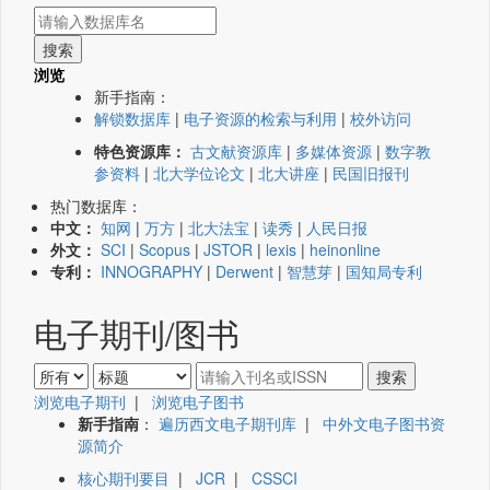
浏览
新手指南：
解锁数据库
|
电子资源的检索与利用
|
校外访问
特色资源库：
古文献资源库
|
多媒体资源
|
数字教
参资料
|
北大学位论文
|
北大讲座
|
民国旧报刊
热门数据库：
中文：
知网
|
万方
|
北大法宝
|
读秀
|
人民日报
外文：
SCI
|
Scopus
|
JSTOR
|
lexis
|
heinonline
专利：
INNOGRAPHY
|
Derwent
|
智慧芽
|
国知局专利
电子期刊/图书
浏览电子期刊
|
浏览电子图书
新手指南
：
遍历西文电子期刊库
|
中外文电子图书资
源简介
核心期刊要目
|
JCR
|
CSSCI