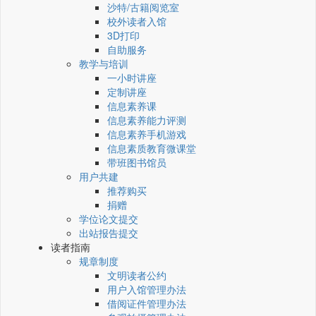
沙特/古籍阅览室
校外读者入馆
3D打印
自助服务
教学与培训
一小时讲座
定制讲座
信息素养课
信息素养能力评测
信息素养手机游戏
信息素质教育微课堂
带班图书馆员
用户共建
推荐购买
捐赠
学位论文提交
出站报告提交
读者指南
规章制度
文明读者公约
用户入馆管理办法
借阅证件管理办法