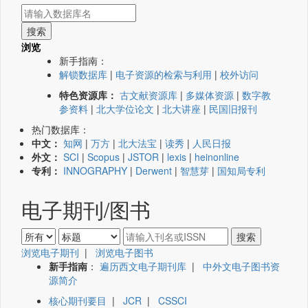
浏览
新手指南：
解锁数据库
|
电子资源的检索与利用
|
校外访问
特色资源库：
古文献资源库
|
多媒体资源
|
数字教
参资料
|
北大学位论文
|
北大讲座
|
民国旧报刊
热门数据库：
中文：
知网
|
万方
|
北大法宝
|
读秀
|
人民日报
外文：
SCI
|
Scopus
|
JSTOR
|
lexis
|
heinonline
专利：
INNOGRAPHY
|
Derwent
|
智慧芽
|
国知局专利
电子期刊/图书
浏览电子期刊
|
浏览电子图书
新手指南
：
遍历西文电子期刊库
|
中外文电子图书资
源简介
核心期刊要目
|
JCR
|
CSSCI