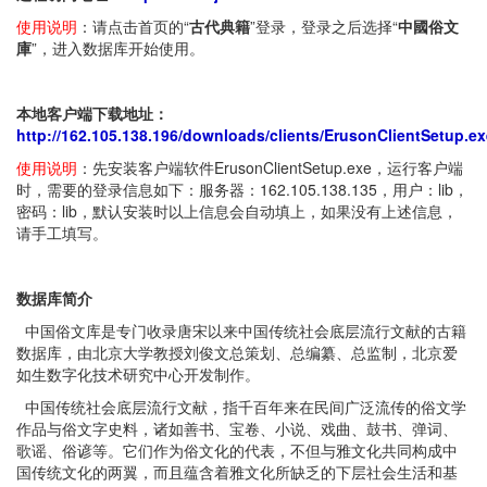
使用说明
：请点击首页的“
古代典籍
”登录，登录之后选择“
中國俗文
庫
”，进入数据库开始使用。
本地客户端下载地址：
http://162.105.138.196/downloads/clients/ErusonClientSetup.ex
使用说明
：先安装客户端软件ErusonClientSetup.exe，运行客户端
时，需要的登录信息如下：服务器：162.105.138.135，用户：lib，
密码：lib，默认安装时以上信息会自动填上，如果没有上述信息，
请手工填写。
数据库简介
中国俗文库是专门收录唐宋以来中国传统社会底层流行文献的古籍
数据库，由北京大学教授刘俊文总策划、总编纂、总监制，北京爱
如生数字化技术研究中心开发制作。
中国传统社会底层流行文献，指千百年来在民间广泛流传的俗文学
作品与俗文字史料，诸如善书、宝卷、小说、戏曲、鼓书、弹词、
歌谣、俗谚等。它们作为俗文化的代表，不但与雅文化共同构成中
国传统文化的两翼，而且蕴含着雅文化所缺乏的下层社会生活和基