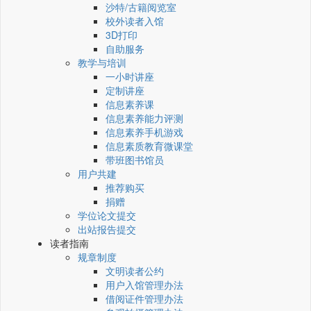
沙特/古籍阅览室
校外读者入馆
3D打印
自助服务
教学与培训
一小时讲座
定制讲座
信息素养课
信息素养能力评测
信息素养手机游戏
信息素质教育微课堂
带班图书馆员
用户共建
推荐购买
捐赠
学位论文提交
出站报告提交
读者指南
规章制度
文明读者公约
用户入馆管理办法
借阅证件管理办法