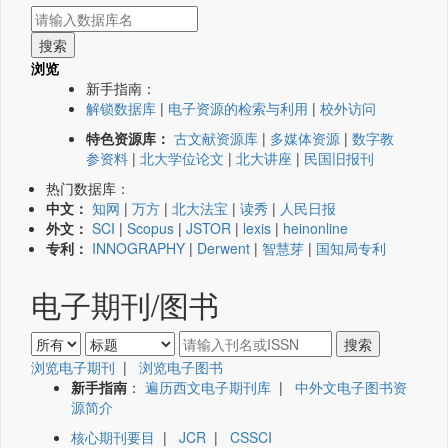
浏览
新手指南：
解锁数据库
|
电子资源的检索与利用
|
校外访问
特色资源库：
古文献资源库
|
多媒体资源
|
数字教
参资料
|
北大学位论文
|
北大讲座
|
民国旧报刊
热门数据库：
中文：
知网
|
万方
|
北大法宝
|
读秀
|
人民日报
外文：
SCI
|
Scopus
|
JSTOR
|
lexis
|
heinonline
专利：
INNOGRAPHY
|
Derwent
|
智慧芽
|
国知局专利
电子期刊/图书
浏览电子期刊
|
浏览电子图书
新手指南
：
遍历西文电子期刊库
|
中外文电子图书资
源简介
核心期刊要目
|
JCR
|
CSSCI