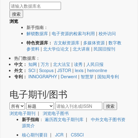
浏览
新手指南：
解锁数据库
|
电子资源的检索与利用
|
校外访问
特色资源库：
古文献资源库
|
多媒体资源
|
数字教
参资料
|
北大学位论文
|
北大讲座
|
民国旧报刊
热门数据库：
中文：
知网
|
万方
|
北大法宝
|
读秀
|
人民日报
外文：
SCI
|
Scopus
|
JSTOR
|
lexis
|
heinonline
专利：
INNOGRAPHY
|
Derwent
|
智慧芽
|
国知局专利
电子期刊/图书
浏览电子期刊
|
浏览电子图书
新手指南
：
遍历西文电子期刊库
|
中外文电子图书资
源简介
核心期刊要目
|
JCR
|
CSSCI