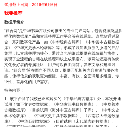
试用截止日期：2019年6月6日
我要推荐
数据库简介
“籍合网”是中华书局古联公司推出的专业门户网站，包含资源类型多
样化的数据库产品和古籍整理工作平台等在线系统。该网站通过聚
合一系列数字化产品，如《中华经典古籍库》《中华善本古籍数据
库》《中华文史学术论著库》等，形成了以知识服务为脉络的产品
集群；以古籍整理为核心，通过众包的形式提供在线编辑与协作，
实现了全流程的古籍在线整理和线上成果发布。该网站还建有传统
文化爱好者的专属社区，用户可以自由问答，发布文章和建组讨
论。“籍合网”旨在面向不同人群，提供匹配相关内容资源与服务功
能，使得信息的获取更为便捷、丰富、有效，全面满足多维度、专
业性、差异化的用户需求。
特色内容：
1. 该平台除了我校已正式购买的《中华经典古籍库》外，本次开通
试用了如下文史类数据库：《中华古籍书目数据库》、《中华善本
古籍数据库》（目前试用《海外中医古籍库》子库）、《中华文史
学术论著库》、《中华文史工具书数据库》、《西南联大专题数据
库》、《中华石刻数据库》（目前试用《宋代墓志铭数据库》、
《三晋石刻大全数据库》、《汉魏六朝碑刻数据库》等子库）。在