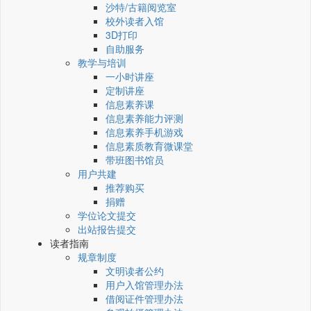
沙特/古籍阅览室
校外读者入馆
3D打印
自助服务
教学与培训
一小时讲座
定制讲座
信息素养课
信息素养能力评测
信息素养手机游戏
信息素质教育微课堂
带班图书馆员
用户共建
推荐购买
捐赠
学位论文提交
出站报告提交
读者指南
规章制度
文明读者公约
用户入馆管理办法
借阅证件管理办法