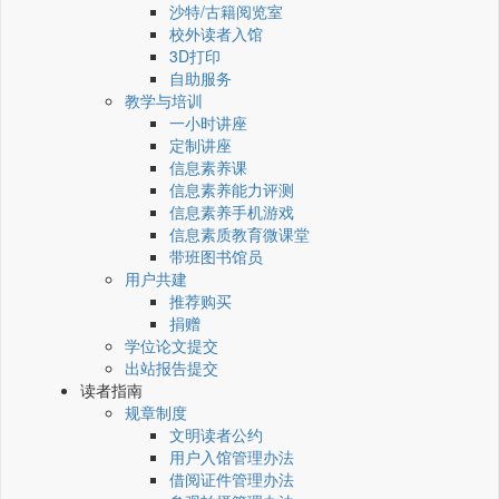
沙特/古籍阅览室
校外读者入馆
3D打印
自助服务
教学与培训
一小时讲座
定制讲座
信息素养课
信息素养能力评测
信息素养手机游戏
信息素质教育微课堂
带班图书馆员
用户共建
推荐购买
捐赠
学位论文提交
出站报告提交
读者指南
规章制度
文明读者公约
用户入馆管理办法
借阅证件管理办法