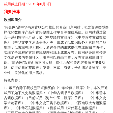
试用截止日期：2019年6月6日
我要推荐
数据库简介
“籍合网”是中华书局古联公司推出的专业门户网站，包含资源类型多
样化的数据库产品和古籍整理工作平台等在线系统。该网站通过聚
合一系列数字化产品，如《中华经典古籍库》《中华善本古籍数据
库》《中华文史学术论著库》等，形成了以知识服务为脉络的产品
集群；以古籍整理为核心，通过众包的形式提供在线编辑与协作，
实现了全流程的古籍在线整理和线上成果发布。该网站还建有传统
文化爱好者的专属社区，用户可以自由问答，发布文章和建组讨
论。“籍合网”旨在面向不同人群，提供匹配相关内容资源与服务功
能，使得信息的获取更为便捷、丰富、有效，全面满足多维度、专
业性、差异化的用户需求。
特色内容：
1. 该平台除了我校已正式购买的《中华经典古籍库》外，本次开通
试用了如下文史类数据库：《中华古籍书目数据库》、《中华善本
古籍数据库》（目前试用《海外中医古籍库》子库）、《中华文史
学术论著库》、《中华文史工具书数据库》、《西南联大专题数据
库》、《中华石刻数据库》（目前试用《宋代墓志铭数据库》、
《三晋石刻大全数据库》、《汉魏六朝碑刻数据库》等子库）。在