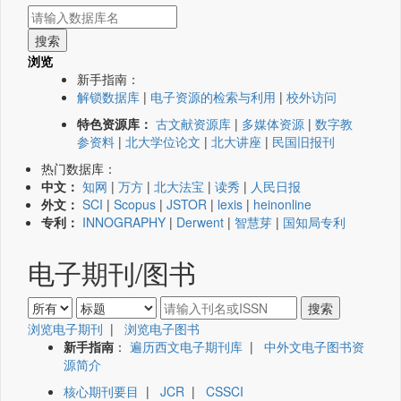
浏览
新手指南：
解锁数据库
|
电子资源的检索与利用
|
校外访问
特色资源库：
古文献资源库
|
多媒体资源
|
数字教
参资料
|
北大学位论文
|
北大讲座
|
民国旧报刊
热门数据库：
中文：
知网
|
万方
|
北大法宝
|
读秀
|
人民日报
外文：
SCI
|
Scopus
|
JSTOR
|
lexis
|
heinonline
专利：
INNOGRAPHY
|
Derwent
|
智慧芽
|
国知局专利
电子期刊/图书
浏览电子期刊
|
浏览电子图书
新手指南
：
遍历西文电子期刊库
|
中外文电子图书资
源简介
核心期刊要目
|
JCR
|
CSSCI