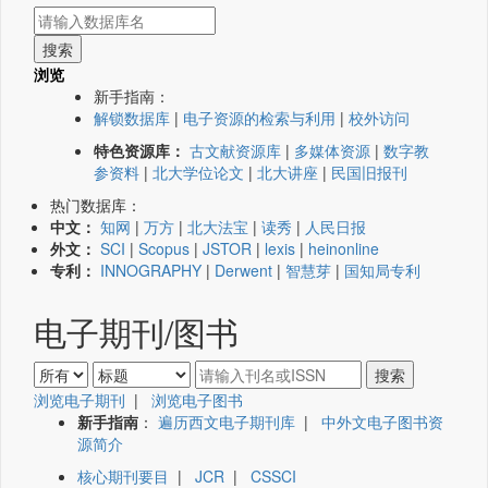
浏览
新手指南：
解锁数据库
|
电子资源的检索与利用
|
校外访问
特色资源库：
古文献资源库
|
多媒体资源
|
数字教
参资料
|
北大学位论文
|
北大讲座
|
民国旧报刊
热门数据库：
中文：
知网
|
万方
|
北大法宝
|
读秀
|
人民日报
外文：
SCI
|
Scopus
|
JSTOR
|
lexis
|
heinonline
专利：
INNOGRAPHY
|
Derwent
|
智慧芽
|
国知局专利
电子期刊/图书
浏览电子期刊
|
浏览电子图书
新手指南
：
遍历西文电子期刊库
|
中外文电子图书资
源简介
核心期刊要目
|
JCR
|
CSSCI