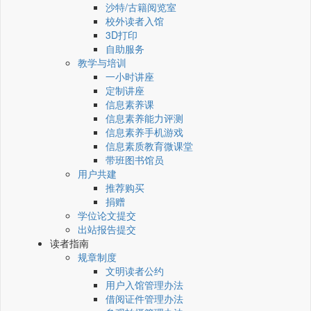
沙特/古籍阅览室
校外读者入馆
3D打印
自助服务
教学与培训
一小时讲座
定制讲座
信息素养课
信息素养能力评测
信息素养手机游戏
信息素质教育微课堂
带班图书馆员
用户共建
推荐购买
捐赠
学位论文提交
出站报告提交
读者指南
规章制度
文明读者公约
用户入馆管理办法
借阅证件管理办法