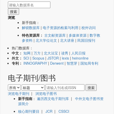
浏览
新手指南：
解锁数据库
|
电子资源的检索与利用
|
校外访问
特色资源库：
古文献资源库
|
多媒体资源
|
数字教
参资料
|
北大学位论文
|
北大讲座
|
民国旧报刊
热门数据库：
中文：
知网
|
万方
|
北大法宝
|
读秀
|
人民日报
外文：
SCI
|
Scopus
|
JSTOR
|
lexis
|
heinonline
专利：
INNOGRAPHY
|
Derwent
|
智慧芽
|
国知局专利
电子期刊/图书
浏览电子期刊
|
浏览电子图书
新手指南
：
遍历西文电子期刊库
|
中外文电子图书资
源简介
核心期刊要目
|
JCR
|
CSSCI