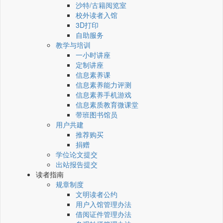
沙特/古籍阅览室
校外读者入馆
3D打印
自助服务
教学与培训
一小时讲座
定制讲座
信息素养课
信息素养能力评测
信息素养手机游戏
信息素质教育微课堂
带班图书馆员
用户共建
推荐购买
捐赠
学位论文提交
出站报告提交
读者指南
规章制度
文明读者公约
用户入馆管理办法
借阅证件管理办法