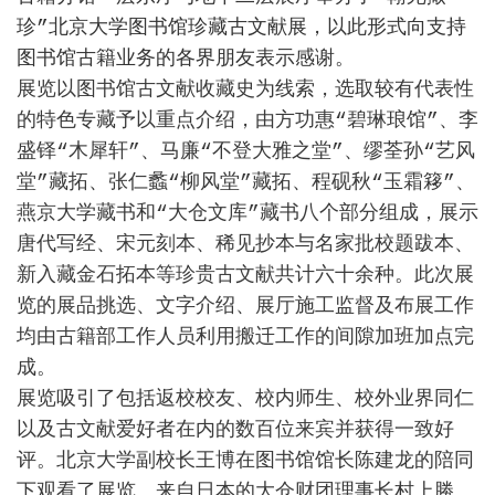
珍
”
北京大学图书馆珍藏古文献展，以此形式向支持
图书馆古籍业务的各界朋友表示感谢。
展览以图书馆古文献收藏史为线索，选取较有代表性
的特色专藏予以重点介绍，由方功惠
“
碧琳琅馆
”
、李
盛铎
“
木犀轩
”
、马廉
“
不登大雅之堂
”
、缪荃孙
“
艺风
堂
”
藏拓、张仁蠡
“
柳风堂
”
藏拓、程砚秋
“
玉霜簃
”
、
燕京大学藏书和
“
大仓文库
”
藏书八个部分组成，展示
唐代写经、宋元刻本、稀见抄本与名家批校题跋本、
新入藏金石拓本等珍贵古文献共计六十余种。此次展
览的展品挑选、文字介绍、展厅施工监督及布展工作
均由古籍部工作人员利用搬迁工作的间隙加班加点完
成。
展览吸引了包括返校校友、校内师生、校外业界同仁
以及古文献爱好者在内的数百位来宾并获得一致好
评。北京大学副校长王博在图书馆馆长陈建龙的陪同
下观看了展览。来自日本的大仓财团理事长村上勝