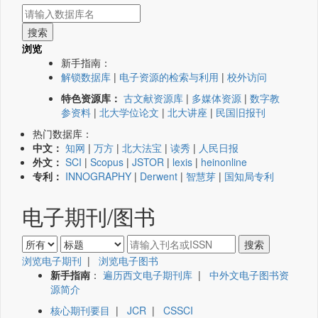
浏览
新手指南：
解锁数据库
|
电子资源的检索与利用
|
校外访问
特色资源库：
古文献资源库
|
多媒体资源
|
数字教
参资料
|
北大学位论文
|
北大讲座
|
民国旧报刊
热门数据库：
中文：
知网
|
万方
|
北大法宝
|
读秀
|
人民日报
外文：
SCI
|
Scopus
|
JSTOR
|
lexis
|
heinonline
专利：
INNOGRAPHY
|
Derwent
|
智慧芽
|
国知局专利
电子期刊/图书
浏览电子期刊
|
浏览电子图书
新手指南
：
遍历西文电子期刊库
|
中外文电子图书资
源简介
核心期刊要目
|
JCR
|
CSSCI