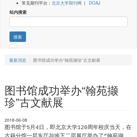
常见期刊平台：
北京大学期刊网
|
DOAJ
站内搜索
搜索
最新消息
图书馆成功举办“翰苑撷珍”古文献展
图书馆成功举办“翰苑撷
珍”古文献展
2018-06-08
图书馆于
5
月
4
日，即北京大学
120
周年校庆当天，在
古籍分馆一层东厅与地下二层展厅举办了
“
翰苑撷