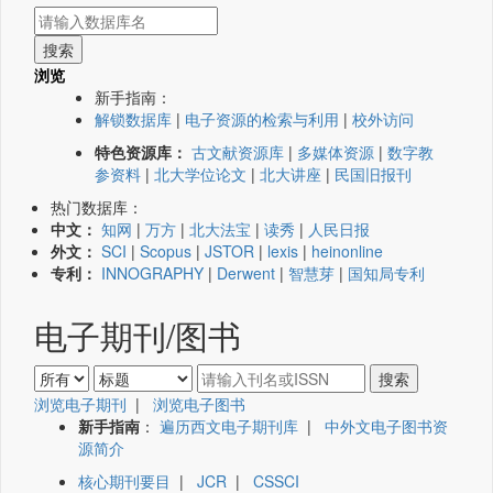
浏览
新手指南：
解锁数据库
|
电子资源的检索与利用
|
校外访问
特色资源库：
古文献资源库
|
多媒体资源
|
数字教
参资料
|
北大学位论文
|
北大讲座
|
民国旧报刊
热门数据库：
中文：
知网
|
万方
|
北大法宝
|
读秀
|
人民日报
外文：
SCI
|
Scopus
|
JSTOR
|
lexis
|
heinonline
专利：
INNOGRAPHY
|
Derwent
|
智慧芽
|
国知局专利
电子期刊/图书
浏览电子期刊
|
浏览电子图书
新手指南
：
遍历西文电子期刊库
|
中外文电子图书资
源简介
核心期刊要目
|
JCR
|
CSSCI