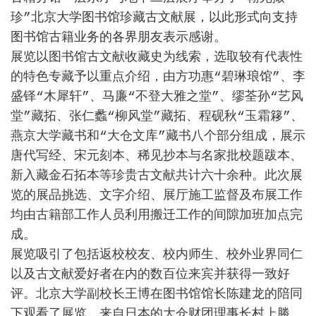
珍
”
北京大学图书馆珍藏古文献展，以此形式向支持
图书馆古籍业务的各界朋友表示感谢。
展览以图书馆古文献收藏史为线索，选取较有代表性
的特色专藏予以重点介绍，由方功惠
“
碧琳琅馆
”
、李
盛铎
“
木犀轩
”
、马廉
“
不登大雅之堂
”
、缪荃孙
“
艺风
堂
”
藏拓、张仁蠡
“
柳风堂
”
藏拓、程砚秋
“
玉霜簃
”
、
燕京大学藏书和
“
大仓文库
”
藏书八个部分组成，展示
唐代写经、宋元刻本、稀见抄本与名家批校题跋本、
新入藏金石拓本等珍贵古文献共计六十余种。此次展
览的展品挑选、文字介绍、展厅施工监督及布展工作
均由古籍部工作人员利用搬迁工作的间隙加班加点完
成。
展览吸引了包括返校校友、校内师生、校外业界同仁
以及古文献爱好者在内的数百位来宾并获得一致好
评。北京大学副校长王博在图书馆馆长陈建龙的陪同
下观看了展览。来自日本的大仓财团理事长村上勝