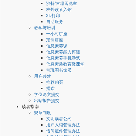
沙特/古籍阅览室
校外读者入馆
3D打印
自助服务
教学与培训
一小时讲座
定制讲座
信息素养课
信息素养能力评测
信息素养手机游戏
信息素质教育微课堂
带班图书馆员
用户共建
推荐购买
捐赠
学位论文提交
出站报告提交
读者指南
规章制度
文明读者公约
用户入馆管理办法
借阅证件管理办法