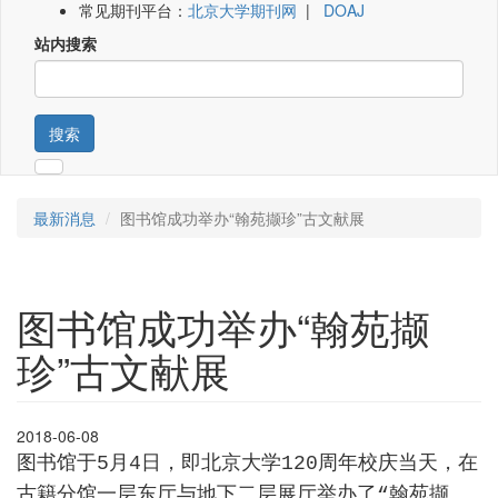
常见期刊平台：
北京大学期刊网
|
DOAJ
站内搜索
搜索
最新消息
图书馆成功举办“翰苑撷珍”古文献展
图书馆成功举办“翰苑撷
珍”古文献展
2018-06-08
图书馆于
5
月
4
日，即北京大学
120
周年校庆当天，在
古籍分馆一层东厅与地下二层展厅举办了
“
翰苑撷