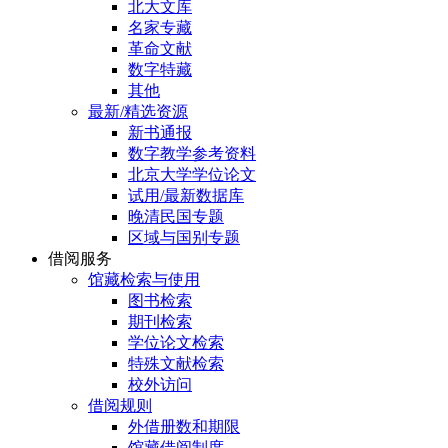
北大文库
名家专藏
革命文献
数字特藏
其他
最新/精选资源
新书通报
数字教学参考资料
北京大学学位论文
试用/最新数据库
晚清民国专题
区域与国别专题
借阅服务
馆藏检索与使用
图书检索
期刊检索
学位论文检索
特殊文献检索
校外访问
借阅规则
外借册数和期限
馆藏借阅制度