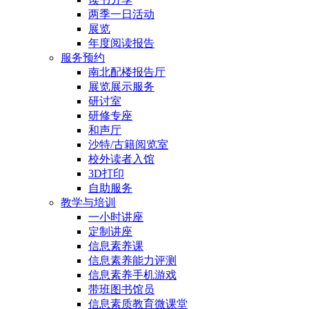
两季一日活动
展览
年度阅读报告
服务预约
南北配楼报告厅
展览展示服务
研讨室
研修专座
和声厅
沙特/古籍阅览室
校外读者入馆
3D打印
自助服务
教学与培训
一小时讲座
定制讲座
信息素养课
信息素养能力评测
信息素养手机游戏
带班图书馆员
信息素质教育微课堂