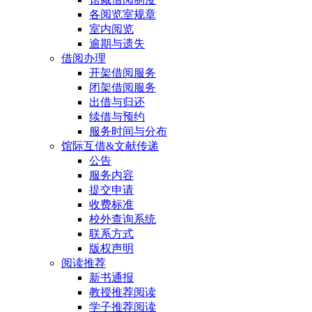
各阅览室规章
室内阅览
逾期与遗失
借阅办理
开架借阅服务
闭架借阅服务
出借与归还
续借与预约
服务时间与分布
馆际互借&文献传递
公告
服务内容
提交申请
收费标准
校外查询系统
联系方式
版权声明
阅读推荐
新书通报
教授推荐阅读
学子推荐阅读