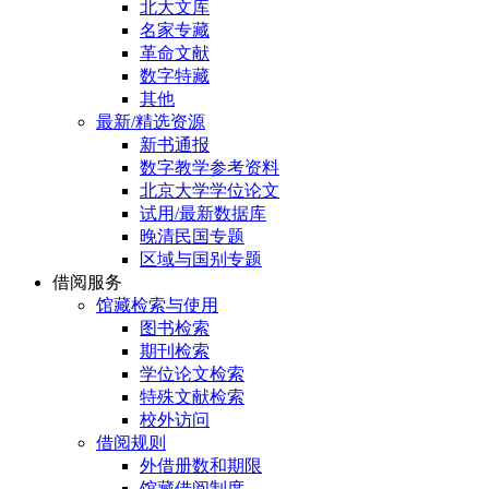
北大文库
名家专藏
革命文献
数字特藏
其他
最新/精选资源
新书通报
数字教学参考资料
北京大学学位论文
试用/最新数据库
晚清民国专题
区域与国别专题
借阅服务
馆藏检索与使用
图书检索
期刊检索
学位论文检索
特殊文献检索
校外访问
借阅规则
外借册数和期限
馆藏借阅制度