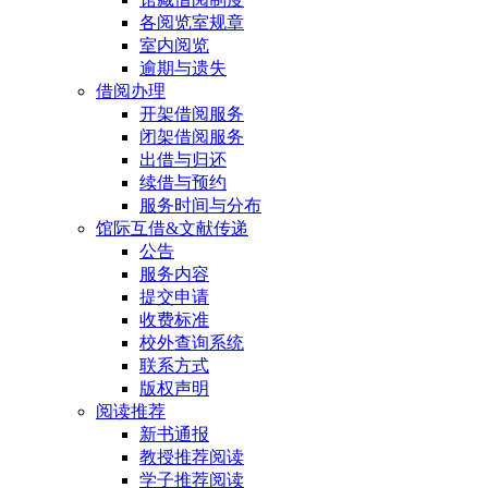
各阅览室规章
室内阅览
逾期与遗失
借阅办理
开架借阅服务
闭架借阅服务
出借与归还
续借与预约
服务时间与分布
馆际互借&文献传递
公告
服务内容
提交申请
收费标准
校外查询系统
联系方式
版权声明
阅读推荐
新书通报
教授推荐阅读
学子推荐阅读