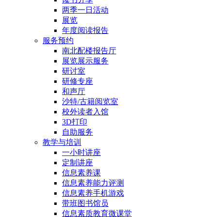
两季一日活动
展览
年度阅读报告
服务预约
南北配楼报告厅
展览展示服务
研讨室
研修专座
和声厅
沙特/古籍阅览室
校外读者入馆
3D打印
自助服务
教学与培训
一小时讲座
定制讲座
信息素养课
信息素养能力评测
信息素养手机游戏
带班图书馆员
信息素质教育微课堂