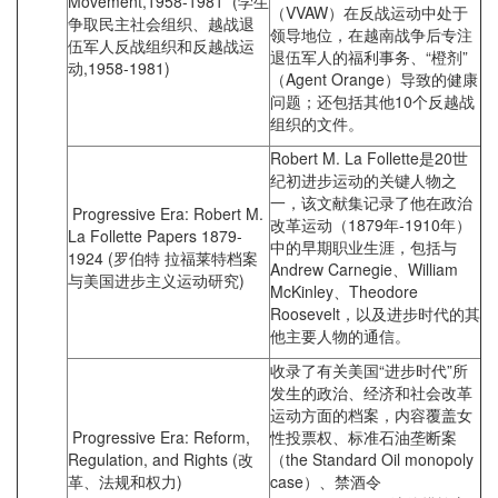
Movement,1958-1981 (学生
（VVAW）在反战运动中处于
争取民主社会组织、越战退
领导地位，在越南战争后专注
伍军人反战组织和反越战运
退伍军人的福利事务、“橙剂”
动,1958-1981)
（Agent Orange）导致的健康
问题；还包括其他10个反越战
组织的文件。
Robert M. La Follette是20世
纪初进步运动的关键人物之
一，该文献集记录了他在政治
Progressive Era: Robert M.
改革运动（1879年-1910年）
La Follette Papers 1879-
中的早期职业生涯，包括与
1924 (罗伯特 拉福莱特档案
Andrew Carnegie、William
与美国进步主义运动研究)
McKinley、Theodore
Roosevelt，以及进步时代的其
他主要人物的通信。
收录了有关美国“进步时代”所
发生的政治、经济和社会改革
运动方面的档案，内容覆盖女
Progressive Era: Reform,
性投票权、标准石油垄断案
Regulation, and Rights (改
（the Standard Oil monopoly
革、法规和权力)
case）、禁酒令