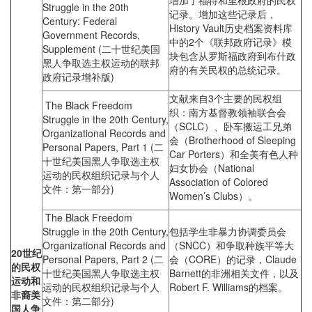
增加了福特和里根政府的民权
Struggle in the 20th
记录。增加这些记录后，
Century: Federal
History Vault历史档案资料库
Government Records,
中的2个《联邦政府记录》模
Supplement (二十世纪美国
块包含从罗斯福政府到布什政
黑人争取选主权运动的联邦
府的有关民权的总统记录。
政府记录增补版)
文献来自3个主要的民权组
The Black Freedom
织：南方基督教领袖联合会
Struggle in the 20th Century,
（SCLC）、卧车搬运工兄弟
Organizational Records and
会（Brotherhood of Sleeping
Personal Papers, Part 1 (二
Car Porters）和全美有色人种
十世纪美国黑人争取选主权
妇女协会（National
运动的民权组织记录与个人
Association of Colored
文件：第一部分)
Women’s Clubs）。
The Black Freedom
Struggle in the 20th Century,
包括学生非暴力协调委员会
Organizational Records and
（SNCC）和争取种族平等大
20
世纪
Personal Papers, Part 2 (二
会（CORE）的记录，Claude
的民权
十世纪美国黑人争取选主权
Barnett的非洲相关文件，以及
运动和
运动的民权组织记录与个人
Robert F. Williams的档案。
非裔美
文件：第二部分)
国人争