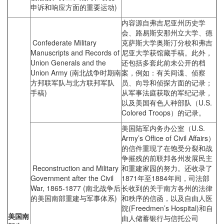
申诉和响应方面的重要运动)
内容源自弗吉尼亚州历史学
会、路易斯安那州立大学、德
Confederate Military
克萨斯大学奥斯汀分校和弗吉
Manuscripts and Records of
尼亚大学获馆藏手稿。此外，
Union Generals and the
还包括多套此前未公开的档
Union Army (南北战争时期南
案，例如：有关间谍、侦察
方邦联军队与北方联邦军队
员、向导和侦探方面的记录；
手稿)
从军事法庭获取的军纪记录，
以及美国有色人种部队（U.S.
Colored Troops）的记录。
美国陆军内务办公室（U.S.
Army’s Office of Civil Affairs）
的信件重现了在饱受分裂和战
争摧残的前联邦各州发展民主
Reconstruction and Military
和重建家园的努力。还收录了
Government after the Civil
1871年至1884年间，司法部
War, 1865-1877 (南北战争后
长收到的关于南方各州的法律
的美国南部重建与军事体系)
和秩序的信函，以及自由人医
院(Freedmen’s Hospital)和自
美国南
由人储蓄银行与信托公司