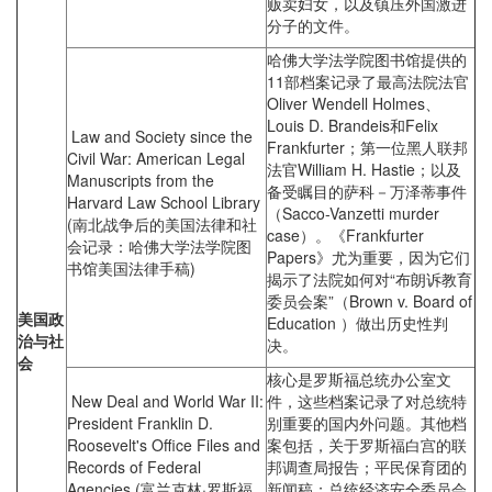
贩卖妇女，以及镇压外国激进
分子的文件。
哈佛大学法学院图书馆提供的
11部档案记录了最高法院法官
Oliver Wendell Holmes、
Louis D. Brandeis和Felix
Law and Society since the
Frankfurter；第一位黑人联邦
Civil War: American Legal
法官William H. Hastie；以及
Manuscripts from the
备受瞩目的萨科－万泽蒂事件
Harvard Law School Library
（Sacco-Vanzetti murder
(南北战争后的美国法律和社
case）。《Frankfurter
会记录：哈佛大学法学院图
Papers》尤为重要，因为它们
书馆美国法律手稿)
揭示了法院如何对“布朗诉教育
委员会案”（Brown v. Board of
美国政
Education ）做出历史性判
治与社
决。
会
核心是罗斯福总统办公室文
New Deal and World War II:
件，这些档案记录了对总统特
President Franklin D.
别重要的国内外问题。其他档
Roosevelt's Office Files and
案包括，关于罗斯福白宫的联
Records of Federal
邦调查局报告；平民保育团的
Agencies (富兰克林·罗斯福
新闻稿；总统经济安全委员会