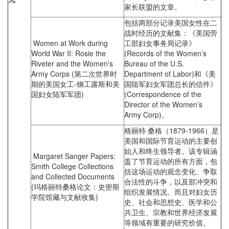
家长联盟的文章。
包括两部分记录美国女性在二
战时经历的文献集：《美国劳
Women at Work during
工部妇女事务局记录》
World War II: Rosie the
(Records of the Women’s
Riveter and the Women's
Bureau of the U.S.
Army Corps (第二次世界时
Department of Labor)和《美
期的美国女工‐铆工露斯和美
国陆军妇女军团总长的信件》
国妇女陆军军团)
(Correspondence of the
Director of the Women’s
Army Corp)。
格丽特·桑格（1879-1966）是
美国和国际节育运动的主要创
始人和终生领导者。该专辑涵
Margaret Sanger Papers:
盖了节育运动的所有方面，包
Smith College Collections
括这场运动的观念变化、争取
and Collected Documents
合法性的斗争，以及部冲突和
(玛格丽特桑格论文：史密斯
组织发展情况。而且对妇女历
学院馆藏与文献收集)
史、社会和思想史、医学和公
共卫生、宗教和世界经济发展
等领域有重要的研究价值。