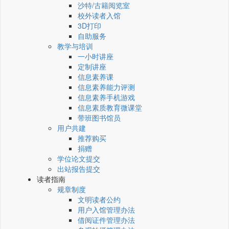
沙特/古籍阅览室
校外读者入馆
3D打印
自助服务
教学与培训
一小时讲座
定制讲座
信息素养课
信息素养能力评测
信息素养手机游戏
信息素质教育微课堂
带班图书馆员
用户共建
推荐购买
捐赠
学位论文提交
出站报告提交
读者指南
规章制度
文明读者公约
用户入馆管理办法
借阅证件管理办法