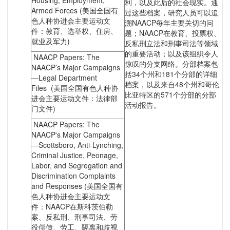
Housing, Employment,
利，以及此后的社会现实。通
Armed Forces (美国全国有
过这些档案，研究人员可以追
色人种协进会主要运动文
溯NAACP每年主要关切的问
件：教育、选举权、住房、
题；NAACP在教育、投票权、
就业及军力)
反私刑立法和刑事司法等领域
的重要活动；以及该组织令人
NAACP Papers: The
惊叹的分支网络。分部档案包
NAACP’s Major Campaigns
括34个州和181个分部的详细
—Legal Department
档案，以及来自48个州和哥伦
Files (美国全国有色人种协
比亚特区的571个分部的分部
进会主要运动文件：法律部
活动报告。
门文件)
NAACP Papers: The
NAACP's Major Campaigns
—Scottsboro, Anti-Lynching,
Criminal Justice, Peonage,
Labor, and Segregation and
Discrimination Complaints
and Responses (美国全国有
色人种协进会主要运动文
件：NAACP在斯科茨伯勒
案、反私刑、刑事司法、劳
役偿债、劳工、隔离和歧视