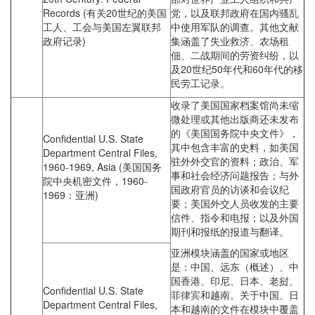
Records (有关20世纪的美国
党，以及联邦政府在国内骚乱
工人、工会与美国左翼联邦
中使用军队的调查。其他文献
政府记录)
集涵盖了失业救济、农场租
佃、二战期间的劳资纠纷，以
及20世纪50年代和60年代的移
民劳工记录。
收录了美国国家档案馆尚未缩
微处理或其他出版商还未发布
的《美国国务院中央文件》，
Confidential U.S. State
其中包含丰富的史料，如美国
Department Central Files,
驻外外交官的资料；政治、军
1960-1969, Asia (美国国务
事和社会经济问题报告；与外
院中央机密文件，1960-
国政府官员的访谈和会议纪
1969：亚洲)
要；美国外交人员收发的主要
信件、指令和电报；以及外国
期刊和报纸的报道与翻译。
亚洲模块涵盖的国家或地区
是：中国、远东（概述）、中
国香港、印尼、日本、老挝、
Confidential U.S. State
菲律宾和越南。关于中国、日
Department Central Files,
本和越南的文件在模块中覆盖