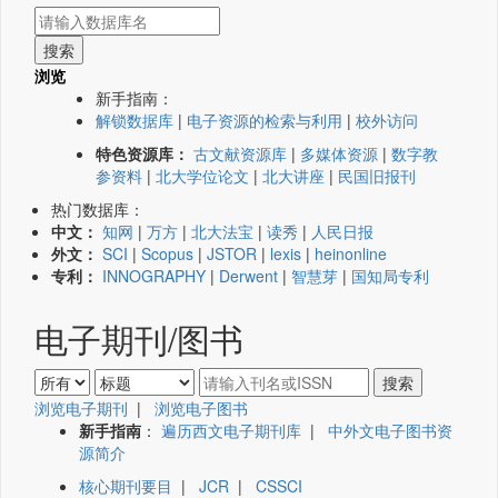
浏览
新手指南：
解锁数据库
|
电子资源的检索与利用
|
校外访问
特色资源库：
古文献资源库
|
多媒体资源
|
数字教
参资料
|
北大学位论文
|
北大讲座
|
民国旧报刊
热门数据库：
中文：
知网
|
万方
|
北大法宝
|
读秀
|
人民日报
外文：
SCI
|
Scopus
|
JSTOR
|
lexis
|
heinonline
专利：
INNOGRAPHY
|
Derwent
|
智慧芽
|
国知局专利
电子期刊/图书
浏览电子期刊
|
浏览电子图书
新手指南
：
遍历西文电子期刊库
|
中外文电子图书资
源简介
核心期刊要目
|
JCR
|
CSSCI