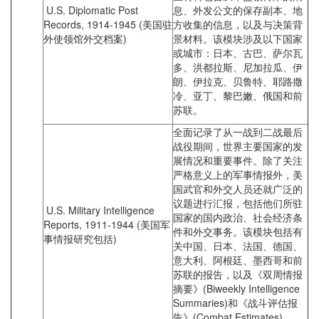
U.S. Diplomatic Post
息、外发公文的保存副本、地
Records, 1914-1945 (美国驻
方收集的信息，以及与决策背
外使领馆外交档案)
景材料。该模块涉及以下国家
或城市：日本、古巴、萨尔瓦
多、洪都拉斯、尼加拉瓜、伊
朗、伊拉克、贝鲁特、耶路撒
冷、亚丁、黎巴嫩、俄国和前
苏联。
全面记录了从一战到二战最后
战役期间，世界主要国家的发
展情况和重要事件。除了关注
严格意义上的军事情报外，美
国武官和外交人员还就广泛的
议题进行汇报，包括他们所驻
U.S. Military Intelligence
国家的国内政治、社会经济条
Reports, 1911-1944 (美国军
件和外交事务。该模块包括有
事情报研究包括)
关中国、日本、法国、德国、
意大利、阿根廷、墨西哥和前
苏联的报告，以及《双周情报
摘要》(Biweekly Intelligence
Summaries)和《战斗评估报
告》(Combat Estimates)。