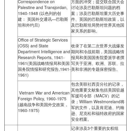
Correspondence on
方面的冲突；提交联合国大会
Palestine and Transjordan,
讨论涉及巴勒斯坦问题的档
1940-1948 (以色列的创
案；涉及巴勒斯坦重大历史事
建： 英国外交通讯—巴勒斯
件、英国的巴勒斯坦政策，以
坦和外约旦)
及巴勒斯坦局势对世界其他国
家关系的影响。
Office of Strategic Services
(OSS) and State
收录了在第二次世界大战爆发
Department Intelligence and
期间和冷战前期，美国战略情
Research Reports, 1941-
报局和美国国务院委派学者撰
1961(美国战略情报局和美国
写关于亚洲、欧洲、苏联、拉
国务院情报和研究报告,1941-
美和非洲的专题保密报告。
1961)
包含美联社西贡分社的记录，
其他重要文献集包括美国驻越
Vietnam War and American
军援司令部（MACV）的记
Foreign Policy, 1960-1975
录；William Westmoreland将
(越南战争和美国外交政策，
军的文件，以及肯尼迪、约翰
1960-1975)
逊、尼克松和福特政府的国家
安全档案。
记录涉及3个重要的女权组