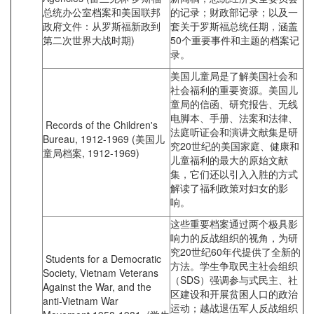
总统办公室档案和美国联邦
的记录；财政部记录；以及一
政府文件：从罗斯福新政到
套关于罗斯福总统任期，涵盖
第二次世界大战时期)
50个重要事件和主题的档案记
录。
美国儿童局是了解美国社会和
社会福利的重要资源。美国儿
童局的信函、研究报告、无线
电脚本、手册、法案和法律、
Records of the Children's
法庭听证会和演讲文献集是研
Bureau, 1912-1969 (美国儿
究20世纪的美国家庭、健康和
童局档案, 1912-1969)
儿童福利的最大的原始文献
集，它们还以引入入胜的方式
解读了福利政策对妇女的影
响。
这些重要档案通过两个极具影
响力的反战组织的视角，为研
究20世纪60年代提供了全新的
Students for a Democratic
方法。学生争取民主社会组织
Society, Vietnam Veterans
（SDS）强调参与式民主、社
Against the War, and the
区建设和开展贫困人口的政治
anti-Vietnam War
运动；越战退伍军人反战组织