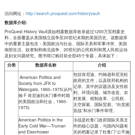
访问网址：
http://search.proquest.com/historyvault
数据库介绍:
ProQuest History Vault原始档案数据库收录超过1200万页档案史
料，全面覆盖从美国独立战争至20世纪末期的美国历史。该数据库
中的重要主题包含：美国政治与社会、国际关系和军事冲突、美国
南部生活、奴隶制和南北战争、20世纪的公民权利和黑人民权运动
及妇女问题研究。图书馆订购目前全部45个专题，具体如下：
分类
数据库名称
介绍
包括肯尼迪、约翰逊和尼克松
American Politics and
政府的文件，以及联邦机构的
Society from JFK to
记录。其中的议题涉及女性权
Watergate, 1960–1975(从约
利、环境问题、城市改造、农
翰·F·肯尼迪到水门事件时期
村发展、税制改革、公民权、
的美国政治和社会，1960-
太空探索、国际贸易、“向贫困
1975)
宣战”和水门事件审理。
American Politics in the
冷战是杜鲁门政府国际关系文
Early Cold War—Truman
件的核心议题，与国内问题有
and Eisenhower
关的档案记录了杜鲁门“公平施