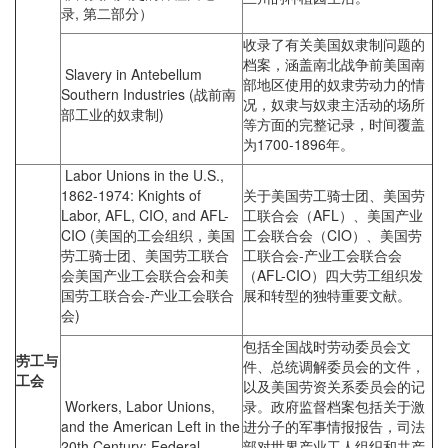
录, 第二部分）
收录了有关美国奴隶制问题的
档案，涵盖南北战争前美国南
Slavery in Antebellum
部地区使用的奴隶劳动力的情
Southern Industries (战前南
况，奴隶与奴隶主活动的场所
部工业的奴隶制)
等方面的完整记录，时间覆盖
为1700-1896年。
Labor Unions in the U.S.,
1862-1974: Knights of
关于美国劳工骑士团、美国劳
Labor, AFL, CIO, and AFL-
工联合会（AFL）、美国产业
CIO (美国的工会组织，美国
工会联合会（CIO）、美国劳
劳工骑士团、美国劳工联合
工联合会-产业工会联合会
会美国产业工会联合会和美
（AFL-CIO）四大劳工组织发
国劳工联合会-产业工会联合
展和转型的独特重要文献。
会)
包括全国战时劳动委员会文
劳工与
件、总统调解委员会的文件，
工会
以及美国劳资关系委员会的记
Workers, Labor Unions,
录。政府监督档案包括关于激
and the American Left in the
进分子的军事情报报告，司法
20th Century: Federal
部对世界产业工人组织和共产