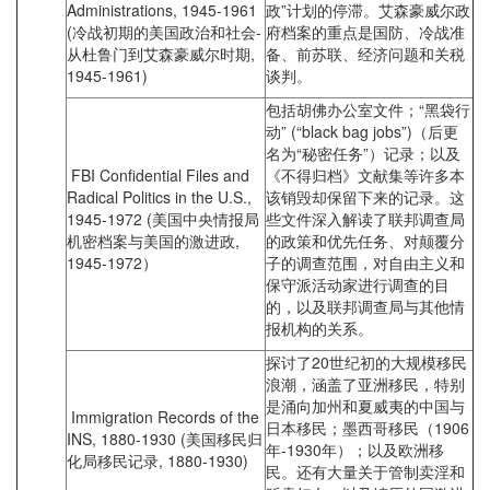
Administrations, 1945-1961
政”计划的停滞。艾森豪威尔政
(冷战初期的美国政治和社会-
府档案的重点是国防、冷战准
从杜鲁门到艾森豪威尔时期,
备、前苏联、经济问题和关税
1945-1961)
谈判。
包括胡佛办公室文件；“黑袋行
动” (“black bag jobs”)（后更
名为“秘密任务”）记录；以及
FBI Confidential Files and
《不得归档》文献集等许多本
Radical Politics in the U.S.,
该销毁却保留下来的记录。这
1945-1972 (美国中央情报局
些文件深入解读了联邦调查局
机密档案与美国的激进政,
的政策和优先任务、对颠覆分
1945-1972）
子的调查范围，对自由主义和
保守派活动家进行调查的目
的，以及联邦调查局与其他情
报机构的关系。
探讨了20世纪初的大规模移民
浪潮，涵盖了亚洲移民，特别
是涌向加州和夏威夷的中国与
Immigration Records of the
日本移民；墨西哥移民（1906
INS, 1880-1930 (美国移民归
年-1930年）；以及欧洲移
化局移民记录, 1880-1930)
民。还有大量关于管制卖淫和