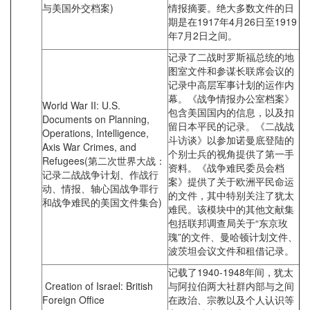
与美国外交档案)
情报摘要。绝大多数文件的日
期是在1917年4月26日至1919
年7月2日之间。
记录了二战时罗斯福总统的地
图室文件和参谋长联席会议的
记录中高层军事计划的运作内
幕。《战争情报办公室档案》
World War II: U.S.
包含美国国内的信息，以及扣
Documents on Planning,
留日本平民的记录。《二战战
Operations, Intelligence,
斗访谈》以参加诺曼底登陆的
Axis War Crimes, and
个别士兵的视角提供了第一手
Refugees(第二次世界大战：
资料。《战争难民委员会档
记录二战战争计划、作战行
案》提供了关于欧洲平民命运
动、情报、轴心国战争罪行
的文件，其中特别关注了犹太
和战争难民的美国文件集合)
难民。该模块中的其他文献集
包括联邦调查局关于“东京玫
瑰”的文件、曼哈顿计划文件、
波茨坦会议文件和租借记录。
记载了1940-1948年间，犹太
Creation of Israel: British
与阿拉伯两大社群内部与之间
Foreign Office
在政治、宗教以及个人认识等