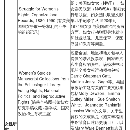
织：美国妇女党（NWP）、妇
Struggle for Women's
女选民联盟（NAWSA）和妇女
Rights, Organizational
行动联盟。妇女选民联盟文献
Records, 1880-1990 (有关美
集几乎记录了从1920年到
国妇女争取平等权利的斗争
1974妇女参与美国政治的所有
的组织记录)
方面。妇女行动联盟关注就业
和就业歧视、儿童保育、保医
疗健和教育等问题。
包括全国、地区和地方领导人
提供的涉及投票权、国家政治
和生育权的资料。该模块中出
现的全美女权运动领袖包括
Women’s Studies
Carrie Chapman Catt、
Manuscript Collections from
Matilda Joslyn Gage等。与国
the Schlesinger Library:
家政治主题有关的主要文献集
Voting Rights, National
包括Molly Dewson、Emma
Politics, and Reproductive
Guffey Miller、Sue Shelton
Rights (施莱辛格图书馆妇女
White、Jeannette Rankin和
研究手稿收藏 ‐选举权、国家
Jessica Weis的文章。关于生
政治和生育权主题)
育权的文献集是《施莱辛格图
书馆节育口述历史项目》，以
女性研
及Mary Ware Dennett和志愿
究