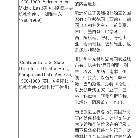
1960-1969, Africa and the
的内容最多。
Middle East(美国国务院中央
欧洲和拉丁美洲模块涵盖的国
机密文件，非洲和中东，
家有：联邦德国（西德）、德
1960-1969)
国（以柏林为主）、前苏联、
古巴、墨西哥、巴拿马、巴
西、阿根廷、智利、哥伦比
亚、委内瑞拉、玻利维亚、厄
瓜多尔和秘鲁。
非洲和中东模块涵盖国家或城
Confidential U.S. State
市有：比夫拉/尼日利亚、刚
Department Central Files,
果、埃及、加纳、南非、伊
Europe, and Latin America,
朗、伊拉克、以色列、黎巴
1960-1969 (美国国务院核心
嫩、巴勒斯坦、沙特阿拉伯，
机密文件‐欧洲和拉丁美洲)
以及波斯湾国家（亚丁、巴
林、科威特、阿曼马斯喀特、
卡塔尔、阿联酋）、也门。
包括派驻世界各地的美国外交
官的信件和报告。这些文件是
大使馆和公使馆保存的记录，
而不是华盛顿保存的记录。这
些材料包含从华盛顿传来的消