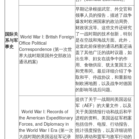
早期记录根据武官、外交官和
领事人员的报告，描述了战争
爆发时欧洲国家的政治局势、
财政状况等。这些文件还研究
了一战时期的技术创新，特别
国际关
World War I: British Foreign
是在空战和海战方面。此外，
系与军
Office Political
这套此前保密的通讯档案还涵
事史
Correspondence (第一次世
盖了其他广泛的战时议题，如
界大战时期英国外交部政治
出生率、妇女在战争中的作
通讯档案)
用、食物供应、犹太复国主义
和梵蒂冈。最后详细介绍了争
取和平、停战协议，和重新绘
制欧洲地图，以及战争对德国
的影响等战后问题。
提供了关于一战期间美国远征
军（AEF）的大量文件，以及
World War I: Records of
关于美国情报行动和战后和平
the American Expeditionary
进程的资料。美国远征军档案
Forces, and Diplomacy in
包括信件、电报、行动报告、
the World War I Era (第一次
统计强度报告，以及详细说明
大战时期的美国远征军记录
部队调动和盟军与敌军行动的