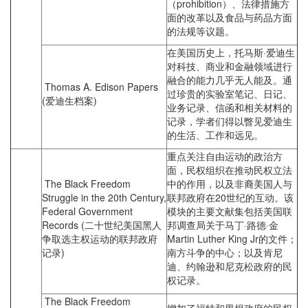
（prohibition）、法律措施方
面的改革以及食品与药品方面
的法规等议题。
在美国历史上，托马斯·爱迪生
对科技、商业和金融领域进行
融合的能力几乎无人能及。通
Thomas A. Edison Papers
过珍贵的实验室笔记、日记、
(爱迪生档案)
业务记录、信函和相关材料的
记录，学者们得以瞥见爱迪生
的生活、工作和远见。
重点关注自由运动的政治方
面，民权组织在推动民权立法
The Black Freedom
中的作用，以及非裔美国人与
Struggle in the 20th Century,
联邦政府在20世纪的互动。该
Federal Government
模块的主要文献集包括美国联
Records (二十世纪美国黑人
邦调查局关于马丁·路德·金
争取选主权运动的联邦政府
Martin Luther King Jr的文件；
记录)
南方斗争的中心；以及肯尼
迪、约翰逊和尼克松政府的民
权记录。
The Black Freedom