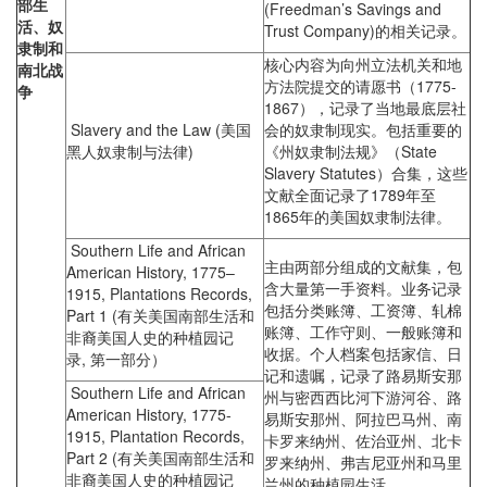
部生
(Freedman’s Savings and
活、奴
Trust Company)的相关记录。
隶制和
核心内容为向州立法机关和地
南北战
方法院提交的请愿书（1775-
争
1867），记录了当地最底层社
Slavery and the Law (美国
会的奴隶制现实。包括重要的
黑人奴隶制与法律)
《州奴隶制法规》（State
Slavery Statutes）合集，这些
文献全面记录了1789年至
1865年的美国奴隶制法律。
Southern Life and African
主由两部分组成的文献集，包
American History, 1775–
含大量第一手资料。业务记录
1915, Plantations Records,
包括分类账簿、工资簿、轧棉
Part 1 (有关美国南部生活和
账簿、工作守则、一般账簿和
非裔美国人史的种植园记
收据。个人档案包括家信、日
录, 第一部分）
记和遗嘱，记录了路易斯安那
Southern Life and African
州与密西西比河下游河谷、路
American History, 1775-
易斯安那州、阿拉巴马州、南
1915, Plantation Records,
卡罗来纳州、佐治亚州、北卡
Part 2 (有关美国南部生活和
罗来纳州、弗吉尼亚州和马里
非裔美国人史的种植园记
兰州的种植园生活。