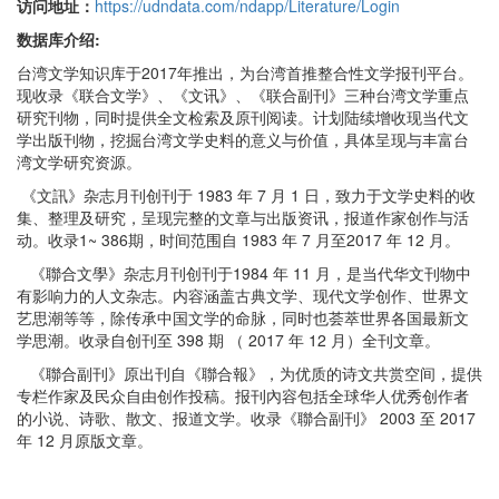
访问地址：
https://udndata.com/ndapp/Literature/Login
数据库介绍:
台湾文学知识库于2017年推出，为台湾首推整合性文学报刊平台。
现收录《联合文学》、《文讯》、《联合副刊》三种台湾文学重点
研究刊物，同时提供全文检索及原刊阅读。计划陆续增收现当代文
学出版刊物，挖掘台湾文学史料的意义与价值，具体呈现与丰富台
湾文学研究资源。
《文訊》杂志月刊创刊于 1983 年 7 月 1 日，致力于文学史料的收
集、整理及研究，呈现完整的文章与出版资讯，报道作家创作与活
动。收录1~ 386期，时间范围自 1983 年 7 月至2017 年 12 月。
《聯合文學》杂志月刊创刊于1984 年 11 月，是当代华文刊物中
有影响力的人文杂志。内容涵盖古典文学、现代文学创作、世界文
艺思潮等等，除传承中国文学的命脉，同时也荟萃世界各国最新文
学思潮。收录自创刊至 398 期 （ 2017 年 12 月）全刊文章。
《聯合副刊》原出刊自《聯合報》，为优质的诗文共赏空间，提供
专栏作家及民众自由创作投稿。报刊內容包括全球华人优秀创作者
的小说、诗歌、散文、报道文学。收录《聯合副刊》 2003 至 2017
年 12 月原版文章。