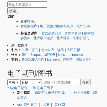
浏览
新手指南：
解锁数据库
|
电子资源的检索与利用
|
校外访问
特色资源库：
古文献资源库
|
多媒体资源
|
数字教
参资料
|
北大学位论文
|
北大讲座
|
民国旧报刊
热门数据库：
中文：
知网
|
万方
|
北大法宝
|
读秀
|
人民日报
外文：
SCI
|
Scopus
|
JSTOR
|
lexis
|
heinonline
专利：
INNOGRAPHY
|
Derwent
|
智慧芽
|
国知局专利
电子期刊/图书
浏览电子期刊
|
浏览电子图书
新手指南
：
遍历西文电子期刊库
|
中外文电子图书资
源简介
核心期刊要目
|
JCR
|
CSSCI