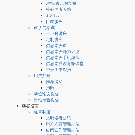
沙特/古籍阅览室
校外读者入馆
3D打印
自助服务
教学与培训
一小时讲座
定制讲座
信息素养课
信息素养能力评测
信息素养手机游戏
信息素质教育微课堂
带班图书馆员
用户共建
推荐购买
捐赠
学位论文提交
出站报告提交
读者指南
规章制度
文明读者公约
用户入馆管理办法
借阅证件管理办法