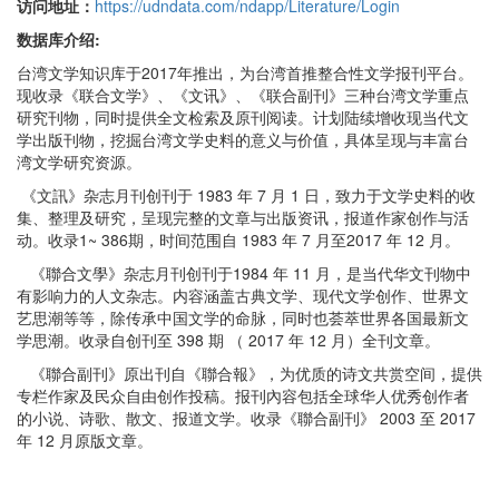
访问地址：
https://udndata.com/ndapp/Literature/Login
数据库介绍:
台湾文学知识库于2017年推出，为台湾首推整合性文学报刊平台。
现收录《联合文学》、《文讯》、《联合副刊》三种台湾文学重点
研究刊物，同时提供全文检索及原刊阅读。计划陆续增收现当代文
学出版刊物，挖掘台湾文学史料的意义与价值，具体呈现与丰富台
湾文学研究资源。
《文訊》杂志月刊创刊于 1983 年 7 月 1 日，致力于文学史料的收
集、整理及研究，呈现完整的文章与出版资讯，报道作家创作与活
动。收录1~ 386期，时间范围自 1983 年 7 月至2017 年 12 月。
《聯合文學》杂志月刊创刊于1984 年 11 月，是当代华文刊物中
有影响力的人文杂志。内容涵盖古典文学、现代文学创作、世界文
艺思潮等等，除传承中国文学的命脉，同时也荟萃世界各国最新文
学思潮。收录自创刊至 398 期 （ 2017 年 12 月）全刊文章。
《聯合副刊》原出刊自《聯合報》，为优质的诗文共赏空间，提供
专栏作家及民众自由创作投稿。报刊內容包括全球华人优秀创作者
的小说、诗歌、散文、报道文学。收录《聯合副刊》 2003 至 2017
年 12 月原版文章。