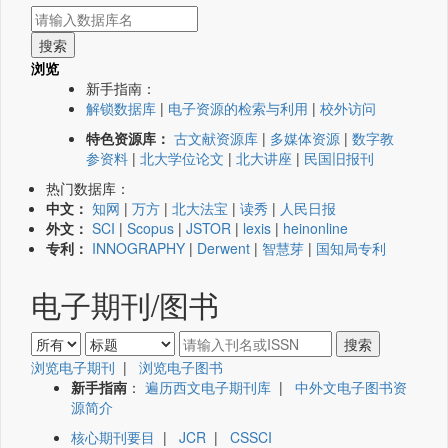
浏览
新手指南：
解锁数据库
|
电子资源的检索与利用
|
校外访问
特色资源库：
古文献资源库
|
多媒体资源
|
数字教
参资料
|
北大学位论文
|
北大讲座
|
民国旧报刊
热门数据库：
中文：
知网
|
万方
|
北大法宝
|
读秀
|
人民日报
外文：
SCI
|
Scopus
|
JSTOR
|
lexis
|
heinonline
专利：
INNOGRAPHY
|
Derwent
|
智慧芽
|
国知局专利
电子期刊/图书
浏览电子期刊
|
浏览电子图书
新手指南
：
遍历西文电子期刊库
|
中外文电子图书资
源简介
核心期刊要目
|
JCR
|
CSSCI