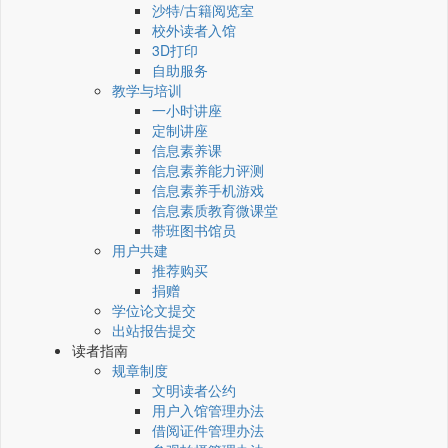
沙特/古籍阅览室
校外读者入馆
3D打印
自助服务
教学与培训
一小时讲座
定制讲座
信息素养课
信息素养能力评测
信息素养手机游戏
信息素质教育微课堂
带班图书馆员
用户共建
推荐购买
捐赠
学位论文提交
出站报告提交
读者指南
规章制度
文明读者公约
用户入馆管理办法
借阅证件管理办法