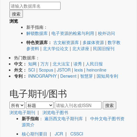
浏览
新手指南：
解锁数据库
|
电子资源的检索与利用
|
校外访问
特色资源库：
古文献资源库
|
多媒体资源
|
数字教
参资料
|
北大学位论文
|
北大讲座
|
民国旧报刊
热门数据库：
中文：
知网
|
万方
|
北大法宝
|
读秀
|
人民日报
外文：
SCI
|
Scopus
|
JSTOR
|
lexis
|
heinonline
专利：
INNOGRAPHY
|
Derwent
|
智慧芽
|
国知局专利
电子期刊/图书
浏览电子期刊
|
浏览电子图书
新手指南
：
遍历西文电子期刊库
|
中外文电子图书资
源简介
核心期刊要目
|
JCR
|
CSSCI