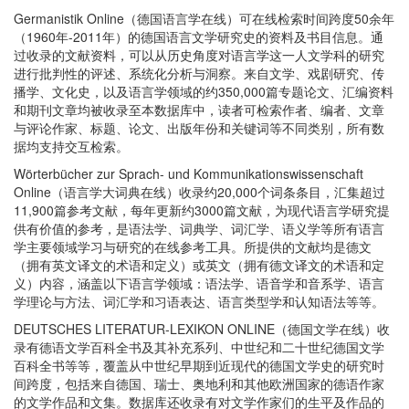
Germanistik Online（德国语言学在线）可在线检索时间跨度50余年
（1960年-2011年）的德国语言文学研究史的资料及书目信息。通
过收录的文献资料，可以从历史角度对语言学这一人文学科的研究
进行批判性的评述、系统化分析与洞察。来自文学、戏剧研究、传
播学、文化史，以及语言学领域的约350,000篇专题论文、汇编资料
和期刊文章均被收录至本数据库中，读者可检索作者、编者、文章
与评论作家、标题、论文、出版年份和关键词等不同类别，所有数
据均支持交互检索。
Wörterbücher zur Sprach- und Kommunikationswissenschaft
Online（语言学大词典在线）收录约20,000个词条条目，汇集超过
11,900篇参考文献，每年更新约3000篇文献，为现代语言学研究提
供有价值的参考，是语法学、词典学、词汇学、语义学等所有语言
学主要领域学习与研究的在线参考工具。所提供的文献均是德文
（拥有英文译文的术语和定义）或英文（拥有德文译文的术语和定
义）内容，涵盖以下语言学领域：语法学、语音学和音系学、语言
学理论与方法、词汇学和习语表达、语言类型学和认知语法等等。
DEUTSCHES LITERATUR-LEXIKON ONLINE（德国文学在线）收
录有德语文学百科全书及其补充系列、中世纪和二十世纪德国文学
百科全书等等，覆盖从中世纪早期到近现代的德国文学史的研究时
间跨度，包括来自德国、瑞士、奥地利和其他欧洲国家的德语作家
的文学作品和文集。数据库还收录有对文学作家们的生平及作品的