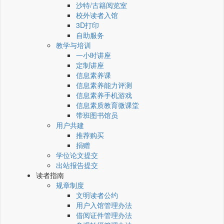
沙特/古籍阅览室
校外读者入馆
3D打印
自助服务
教学与培训
一小时讲座
定制讲座
信息素养课
信息素养能力评测
信息素养手机游戏
信息素质教育微课堂
带班图书馆员
用户共建
推荐购买
捐赠
学位论文提交
出站报告提交
读者指南
规章制度
文明读者公约
用户入馆管理办法
借阅证件管理办法