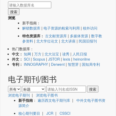
浏览
新手指南：
解锁数据库
|
电子资源的检索与利用
|
校外访问
特色资源库：
古文献资源库
|
多媒体资源
|
数字教
参资料
|
北大学位论文
|
北大讲座
|
民国旧报刊
热门数据库：
中文：
知网
|
万方
|
北大法宝
|
读秀
|
人民日报
外文：
SCI
|
Scopus
|
JSTOR
|
lexis
|
heinonline
专利：
INNOGRAPHY
|
Derwent
|
智慧芽
|
国知局专利
电子期刊/图书
浏览电子期刊
|
浏览电子图书
新手指南
：
遍历西文电子期刊库
|
中外文电子图书资
源简介
核心期刊要目
|
JCR
|
CSSCI