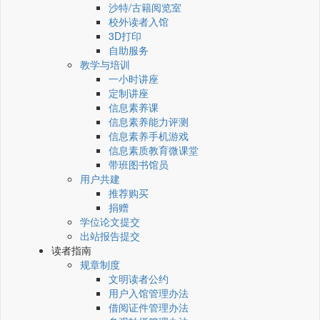
沙特/古籍阅览室
校外读者入馆
3D打印
自助服务
教学与培训
一小时讲座
定制讲座
信息素养课
信息素养能力评测
信息素养手机游戏
信息素质教育微课堂
带班图书馆员
用户共建
推荐购买
捐赠
学位论文提交
出站报告提交
读者指南
规章制度
文明读者公约
用户入馆管理办法
借阅证件管理办法