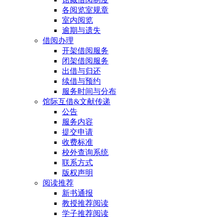
各阅览室规章
室内阅览
逾期与遗失
借阅办理
开架借阅服务
闭架借阅服务
出借与归还
续借与预约
服务时间与分布
馆际互借&文献传递
公告
服务内容
提交申请
收费标准
校外查询系统
联系方式
版权声明
阅读推荐
新书通报
教授推荐阅读
学子推荐阅读