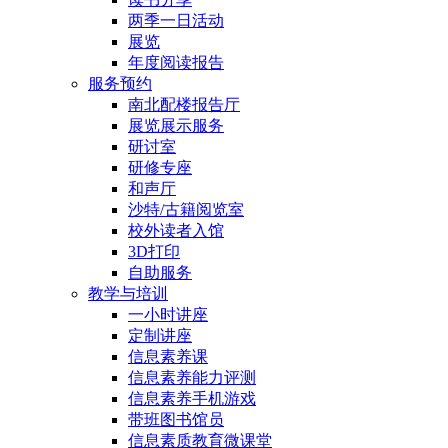
两季一日活动
展览
年度阅读报告
服务预约
南北配楼报告厅
展览展示服务
研讨室
研修专座
和声厅
沙特/古籍阅览室
校外读者入馆
3D打印
自助服务
教学与培训
一小时讲座
定制讲座
信息素养课
信息素养能力评测
信息素养手机游戏
带班图书馆员
信息素质教育微课堂