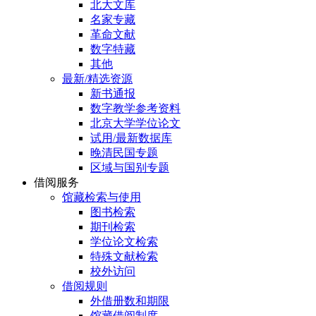
北大文库
名家专藏
革命文献
数字特藏
其他
最新/精选资源
新书通报
数字教学参考资料
北京大学学位论文
试用/最新数据库
晚清民国专题
区域与国别专题
借阅服务
馆藏检索与使用
图书检索
期刊检索
学位论文检索
特殊文献检索
校外访问
借阅规则
外借册数和期限
馆藏借阅制度