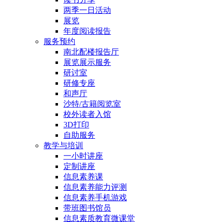
两季一日活动
展览
年度阅读报告
服务预约
南北配楼报告厅
展览展示服务
研讨室
研修专座
和声厅
沙特/古籍阅览室
校外读者入馆
3D打印
自助服务
教学与培训
一小时讲座
定制讲座
信息素养课
信息素养能力评测
信息素养手机游戏
带班图书馆员
信息素质教育微课堂