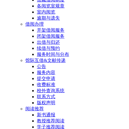
各阅览室规章
室内阅览
逾期与遗失
借阅办理
开架借阅服务
闭架借阅服务
出借与归还
续借与预约
服务时间与分布
馆际互借&文献传递
公告
服务内容
提交申请
收费标准
校外查询系统
联系方式
版权声明
阅读推荐
新书通报
教授推荐阅读
学子推荐阅读