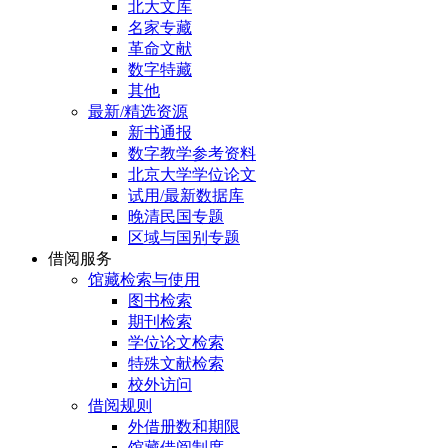
北大文库
名家专藏
革命文献
数字特藏
其他
最新/精选资源
新书通报
数字教学参考资料
北京大学学位论文
试用/最新数据库
晚清民国专题
区域与国别专题
借阅服务
馆藏检索与使用
图书检索
期刊检索
学位论文检索
特殊文献检索
校外访问
借阅规则
外借册数和期限
馆藏借阅制度