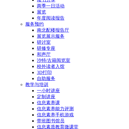
两季一日活动
展览
年度阅读报告
服务预约
南北配楼报告厅
展览展示服务
研讨室
研修专座
和声厅
沙特/古籍阅览室
校外读者入馆
3D打印
自助服务
教学与培训
一小时讲座
定制讲座
信息素养课
信息素养能力评测
信息素养手机游戏
带班图书馆员
信息素质教育微课堂