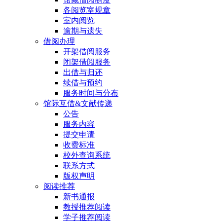
各阅览室规章
室内阅览
逾期与遗失
借阅办理
开架借阅服务
闭架借阅服务
出借与归还
续借与预约
服务时间与分布
馆际互借&文献传递
公告
服务内容
提交申请
收费标准
校外查询系统
联系方式
版权声明
阅读推荐
新书通报
教授推荐阅读
学子推荐阅读