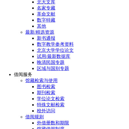
北大文库
名家专藏
革命文献
数字特藏
其他
最新/精选资源
新书通报
数字教学参考资料
北京大学学位论文
试用/最新数据库
晚清民国专题
区域与国别专题
借阅服务
馆藏检索与使用
图书检索
期刊检索
学位论文检索
特殊文献检索
校外访问
借阅规则
外借册数和期限
馆藏借阅制度