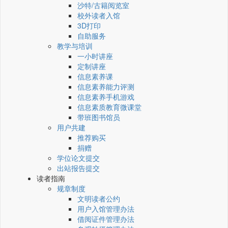
沙特/古籍阅览室
校外读者入馆
3D打印
自助服务
教学与培训
一小时讲座
定制讲座
信息素养课
信息素养能力评测
信息素养手机游戏
信息素质教育微课堂
带班图书馆员
用户共建
推荐购买
捐赠
学位论文提交
出站报告提交
读者指南
规章制度
文明读者公约
用户入馆管理办法
借阅证件管理办法