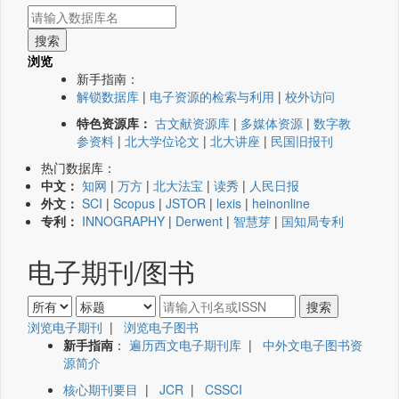
浏览
新手指南：
解锁数据库
|
电子资源的检索与利用
|
校外访问
特色资源库：
古文献资源库
|
多媒体资源
|
数字教
参资料
|
北大学位论文
|
北大讲座
|
民国旧报刊
热门数据库：
中文：
知网
|
万方
|
北大法宝
|
读秀
|
人民日报
外文：
SCI
|
Scopus
|
JSTOR
|
lexis
|
heinonline
专利：
INNOGRAPHY
|
Derwent
|
智慧芽
|
国知局专利
电子期刊/图书
浏览电子期刊
|
浏览电子图书
新手指南
：
遍历西文电子期刊库
|
中外文电子图书资
源简介
核心期刊要目
|
JCR
|
CSSCI