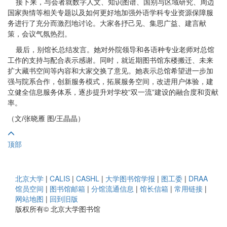
接下来，与会者就数字人文、知识图谱、国别与区域研究、周边
国家舆情等相关专题以及如何更好地加强外语学科专业资源保障服
务进行了充分而激烈地讨论。大家各抒己见、集思广益、建言献
策，会议气氛热烈。
最后，别馆长总结发言。她对外院领导和各语种专业老师对总馆
工作的支持与配合表示感谢。同时，就近期图书馆东楼搬迁、未来
扩大藏书空间等内容和大家交换了意见。她表示总馆希望进一步加
强与院系合作，创新服务模式，拓展服务空间，改进用户体验，建
立健全信息服务体系，逐步提升对学校“双一流”建设的融合度和贡献
率。
（文/张晓雁 图/王晶晶）
顶部
北京大学
|
CALIS
|
CASHL
|
大学图书馆学报
|
图工委
|
DRAA
馆员空间
|
图书馆邮箱
|
分馆流通信息
|
馆长信箱
|
常用链接
|
网站地图
|
回到旧版
版权所有© 北京大学图书馆