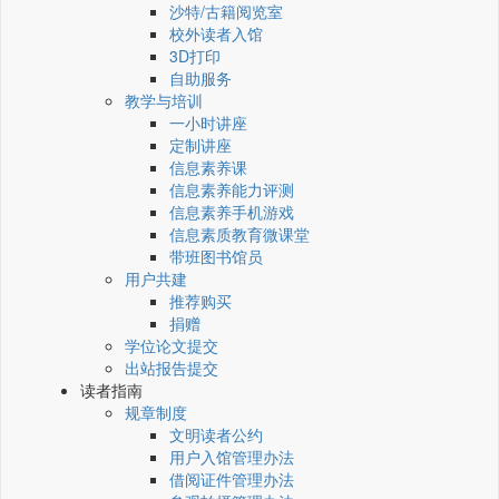
沙特/古籍阅览室
校外读者入馆
3D打印
自助服务
教学与培训
一小时讲座
定制讲座
信息素养课
信息素养能力评测
信息素养手机游戏
信息素质教育微课堂
带班图书馆员
用户共建
推荐购买
捐赠
学位论文提交
出站报告提交
读者指南
规章制度
文明读者公约
用户入馆管理办法
借阅证件管理办法