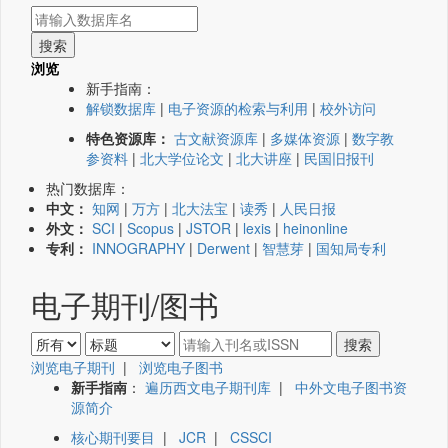
浏览
新手指南：
解锁数据库
|
电子资源的检索与利用
|
校外访问
特色资源库：
古文献资源库
|
多媒体资源
|
数字教
参资料
|
北大学位论文
|
北大讲座
|
民国旧报刊
热门数据库：
中文：
知网
|
万方
|
北大法宝
|
读秀
|
人民日报
外文：
SCI
|
Scopus
|
JSTOR
|
lexis
|
heinonline
专利：
INNOGRAPHY
|
Derwent
|
智慧芽
|
国知局专利
电子期刊/图书
浏览电子期刊
|
浏览电子图书
新手指南
：
遍历西文电子期刊库
|
中外文电子图书资
源简介
核心期刊要目
|
JCR
|
CSSCI