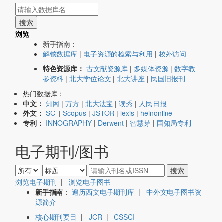
浏览
新手指南：
解锁数据库
|
电子资源的检索与利用
|
校外访问
特色资源库：
古文献资源库
|
多媒体资源
|
数字教
参资料
|
北大学位论文
|
北大讲座
|
民国旧报刊
热门数据库：
中文：
知网
|
万方
|
北大法宝
|
读秀
|
人民日报
外文：
SCI
|
Scopus
|
JSTOR
|
lexis
|
heinonline
专利：
INNOGRAPHY
|
Derwent
|
智慧芽
|
国知局专利
电子期刊/图书
浏览电子期刊
|
浏览电子图书
新手指南
：
遍历西文电子期刊库
|
中外文电子图书资
源简介
核心期刊要目
|
JCR
|
CSSCI