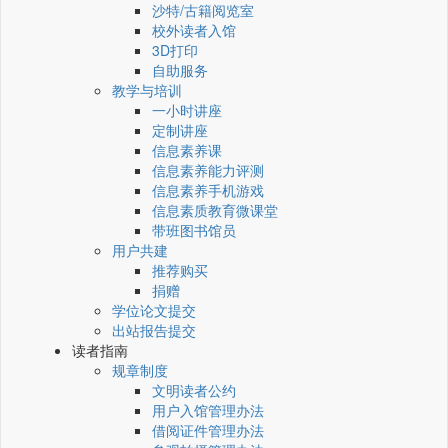
沙特/古籍阅览室
校外读者入馆
3D打印
自助服务
教学与培训
一小时讲座
定制讲座
信息素养课
信息素养能力评测
信息素养手机游戏
信息素质教育微课堂
带班图书馆员
用户共建
推荐购买
捐赠
学位论文提交
出站报告提交
读者指南
规章制度
文明读者公约
用户入馆管理办法
借阅证件管理办法