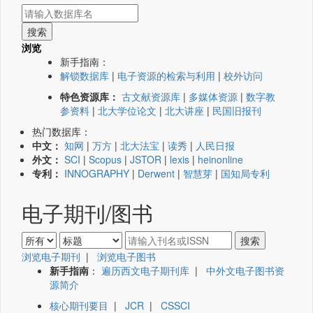
浏览
新手指南：
解锁数据库
|
电子资源的检索与利用
|
校外访问
特色资源库：
古文献资源库
|
多媒体资源
|
数字教
参资料
|
北大学位论文
|
北大讲座
|
民国旧报刊
热门数据库：
中文：
知网
|
万方
|
北大法宝
|
读秀
|
人民日报
外文：
SCI
|
Scopus
|
JSTOR
|
lexis
|
heinonline
专利：
INNOGRAPHY
|
Derwent
|
智慧芽
|
国知局专利
电子期刊/图书
浏览电子期刊
|
浏览电子图书
新手指南
：
遍历西文电子期刊库
|
中外文电子图书资
源简介
核心期刊要目
|
JCR
|
CSSCI