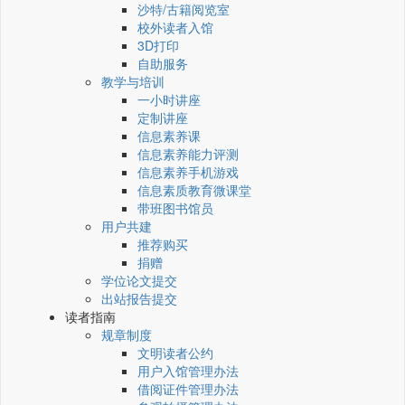
沙特/古籍阅览室
校外读者入馆
3D打印
自助服务
教学与培训
一小时讲座
定制讲座
信息素养课
信息素养能力评测
信息素养手机游戏
信息素质教育微课堂
带班图书馆员
用户共建
推荐购买
捐赠
学位论文提交
出站报告提交
读者指南
规章制度
文明读者公约
用户入馆管理办法
借阅证件管理办法