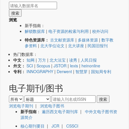
浏览
新手指南：
解锁数据库
|
电子资源的检索与利用
|
校外访问
特色资源库：
古文献资源库
|
多媒体资源
|
数字教
参资料
|
北大学位论文
|
北大讲座
|
民国旧报刊
热门数据库：
中文：
知网
|
万方
|
北大法宝
|
读秀
|
人民日报
外文：
SCI
|
Scopus
|
JSTOR
|
lexis
|
heinonline
专利：
INNOGRAPHY
|
Derwent
|
智慧芽
|
国知局专利
电子期刊/图书
浏览电子期刊
|
浏览电子图书
新手指南
：
遍历西文电子期刊库
|
中外文电子图书资
源简介
核心期刊要目
|
JCR
|
CSSCI