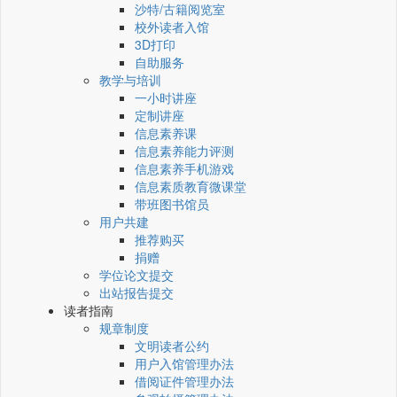
沙特/古籍阅览室
校外读者入馆
3D打印
自助服务
教学与培训
一小时讲座
定制讲座
信息素养课
信息素养能力评测
信息素养手机游戏
信息素质教育微课堂
带班图书馆员
用户共建
推荐购买
捐赠
学位论文提交
出站报告提交
读者指南
规章制度
文明读者公约
用户入馆管理办法
借阅证件管理办法