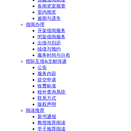
各阅览室规章
室内阅览
逾期与遗失
借阅办理
开架借阅服务
闭架借阅服务
出借与归还
续借与预约
服务时间与分布
馆际互借&文献传递
公告
服务内容
提交申请
收费标准
校外查询系统
联系方式
版权声明
阅读推荐
新书通报
教授推荐阅读
学子推荐阅读