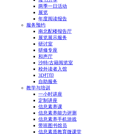
两季一日活动
展览
年度阅读报告
服务预约
南北配楼报告厅
展览展示服务
研讨室
研修专座
和声厅
沙特/古籍阅览室
校外读者入馆
3D打印
自助服务
教学与培训
一小时讲座
定制讲座
信息素养课
信息素养能力评测
信息素养手机游戏
带班图书馆员
信息素质教育微课堂