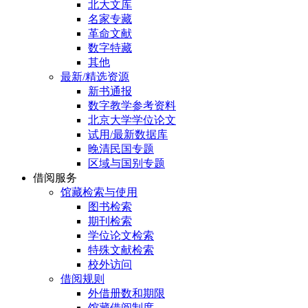
北大文库
名家专藏
革命文献
数字特藏
其他
最新/精选资源
新书通报
数字教学参考资料
北京大学学位论文
试用/最新数据库
晚清民国专题
区域与国别专题
借阅服务
馆藏检索与使用
图书检索
期刊检索
学位论文检索
特殊文献检索
校外访问
借阅规则
外借册数和期限
馆藏借阅制度