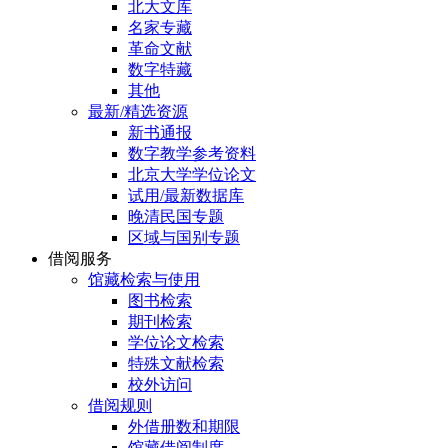
北大文库
名家专藏
革命文献
数字特藏
其他
最新/精选资源
新书通报
数字教学参考资料
北京大学学位论文
试用/最新数据库
晚清民国专题
区域与国别专题
借阅服务
馆藏检索与使用
图书检索
期刊检索
学位论文检索
特殊文献检索
校外访问
借阅规则
外借册数和期限
馆藏借阅制度