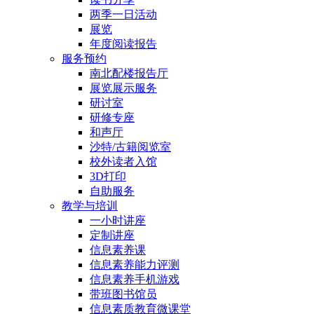
两季一日活动
展览
年度阅读报告
服务预约
南北配楼报告厅
展览展示服务
研讨室
研修专座
和声厅
沙特/古籍阅览室
校外读者入馆
3D打印
自助服务
教学与培训
一小时讲座
定制讲座
信息素养课
信息素养能力评测
信息素养手机游戏
带班图书馆员
信息素质教育微课堂