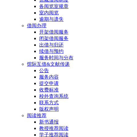
各阅览室规章
室内阅览
逾期与遗失
借阅办理
开架借阅服务
闭架借阅服务
出借与归还
续借与预约
服务时间与分布
馆际互借&文献传递
公告
服务内容
提交申请
收费标准
校外查询系统
联系方式
版权声明
阅读推荐
新书通报
教授推荐阅读
学子推荐阅读