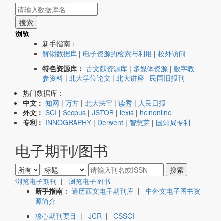
浏览
新手指南：
解锁数据库
|
电子资源的检索与利用
|
校外访问
特色资源库：
古文献资源库
|
多媒体资源
|
数字教
参资料
|
北大学位论文
|
北大讲座
|
民国旧报刊
热门数据库：
中文：
知网
|
万方
|
北大法宝
|
读秀
|
人民日报
外文：
SCI
|
Scopus
|
JSTOR
|
lexis
|
heinonline
专利：
INNOGRAPHY
|
Derwent
|
智慧芽
|
国知局专利
电子期刊/图书
浏览电子期刊
|
浏览电子图书
新手指南
：
遍历西文电子期刊库
|
中外文电子图书资
源简介
核心期刊要目
|
JCR
|
CSSCI