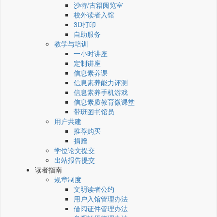
沙特/古籍阅览室
校外读者入馆
3D打印
自助服务
教学与培训
一小时讲座
定制讲座
信息素养课
信息素养能力评测
信息素养手机游戏
信息素质教育微课堂
带班图书馆员
用户共建
推荐购买
捐赠
学位论文提交
出站报告提交
读者指南
规章制度
文明读者公约
用户入馆管理办法
借阅证件管理办法