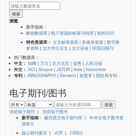
浏览
新手指南：
解锁数据库
|
电子资源的检索与利用
|
校外访问
特色资源库：
古文献资源库
|
多媒体资源
|
数字教
参资料
|
北大学位论文
|
北大讲座
|
民国旧报刊
热门数据库：
中文：
知网
|
万方
|
北大法宝
|
读秀
|
人民日报
外文：
SCI
|
Scopus
|
JSTOR
|
lexis
|
heinonline
专利：
INNOGRAPHY
|
Derwent
|
智慧芽
|
国知局专利
电子期刊/图书
浏览电子期刊
|
浏览电子图书
新手指南
：
遍历西文电子期刊库
|
中外文电子图书资
源简介
核心期刊要目
|
JCR
|
CSSCI