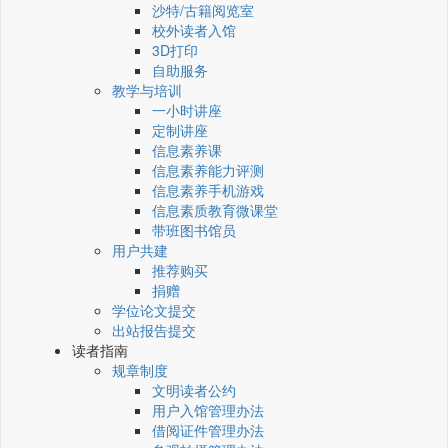
沙特/古籍阅览室
校外读者入馆
3D打印
自助服务
教学与培训
一小时讲座
定制讲座
信息素养课
信息素养能力评测
信息素养手机游戏
信息素质教育微课堂
带班图书馆员
用户共建
推荐购买
捐赠
学位论文提交
出站报告提交
读者指南
规章制度
文明读者公约
用户入馆管理办法
借阅证件管理办法