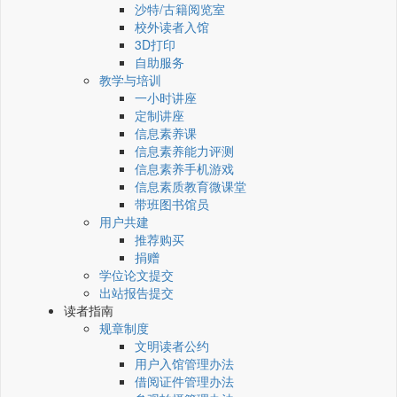
沙特/古籍阅览室
校外读者入馆
3D打印
自助服务
教学与培训
一小时讲座
定制讲座
信息素养课
信息素养能力评测
信息素养手机游戏
信息素质教育微课堂
带班图书馆员
用户共建
推荐购买
捐赠
学位论文提交
出站报告提交
读者指南
规章制度
文明读者公约
用户入馆管理办法
借阅证件管理办法