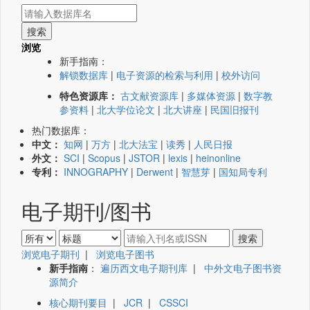
浏览
新手指南：
解锁数据库
|
电子资源的检索与利用
|
校外访问
特色资源库：
古文献资源库
|
多媒体资源
|
数字教
参资料
|
北大学位论文
|
北大讲座
|
民国旧报刊
热门数据库：
中文：
知网
|
万方
|
北大法宝
|
读秀
|
人民日报
外文：
SCI
|
Scopus
|
JSTOR
|
lexis
|
heinonline
专利：
INNOGRAPHY
|
Derwent
|
智慧芽
|
国知局专利
电子期刊/图书
浏览电子期刊
|
浏览电子图书
新手指南
：
遍历西文电子期刊库
|
中外文电子图书资
源简介
核心期刊要目
|
JCR
|
CSSCI