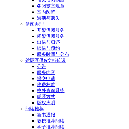
各阅览室规章
室内阅览
逾期与遗失
借阅办理
开架借阅服务
闭架借阅服务
出借与归还
续借与预约
服务时间与分布
馆际互借&文献传递
公告
服务内容
提交申请
收费标准
校外查询系统
联系方式
版权声明
阅读推荐
新书通报
教授推荐阅读
学子推荐阅读