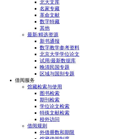
北大文库
名家专藏
革命文献
数字特藏
其他
最新/精选资源
新书通报
数字教学参考资料
北京大学学位论文
试用/最新数据库
晚清民国专题
区域与国别专题
借阅服务
馆藏检索与使用
图书检索
期刊检索
学位论文检索
特殊文献检索
校外访问
借阅规则
外借册数和期限
馆藏借阅制度