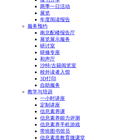
两季一日活动
展览
年度阅读报告
服务预约
南北配楼报告厅
展览展示服务
研讨室
研修专座
和声厅
沙特/古籍阅览室
校外读者入馆
3D打印
自助服务
教学与培训
一小时讲座
定制讲座
信息素养课
信息素养能力评测
信息素养手机游戏
带班图书馆员
信息素质教育微课堂