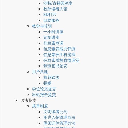
沙特/古籍阅览室
校外读者入馆
3D打印
自助服务
教学与培训
一小时讲座
定制讲座
信息素养课
信息素养能力评测
信息素养手机游戏
信息素质教育微课堂
带班图书馆员
用户共建
推荐购买
捐赠
学位论文提交
出站报告提交
读者指南
规章制度
文明读者公约
用户入馆管理办法
借阅证件管理办法