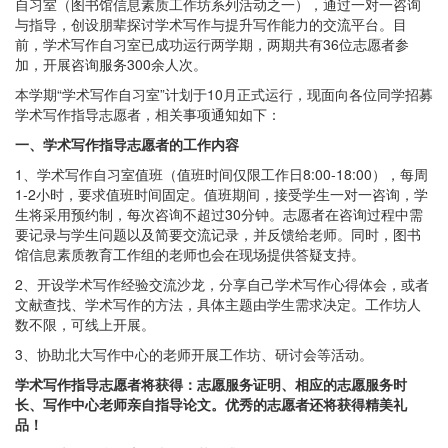
自习室（图书馆信息素质工作坊系列活动之一），通过一对一咨询
与指导，创设朋辈探讨学术写作与提升写作能力的交流平台。目
前，学术写作自习室已成功运行两学期，两期共有36位志愿者参
加，开展咨询服务300余人次。
本学期“学术写作自习室”计划于10月正式运行，现面向各位同学招募
学术写作指导志愿者，相关事项通知如下：
一、
学术写作指导志愿者的工作内容
1、学术写作自习室值班（值班时间仅限工作日8:00-18:00），每周
1-2小时，要求值班时间固定。值班期间，接受学生一对一咨询，学
生将采用预约制，每次咨询不超过30分钟。志愿者在咨询过程中需
要记录与学生问题以及简要交流记录，并反馈给老师。同时，图书
馆信息素质教育工作组的老师也会在现场提供答疑支持。
2、开设学术写作经验交流沙龙，分享自己学术写作心得体会，或者
文献查找、学术写作的方法，具体主题由学生需求决定。工作坊人
数不限，可线上开展。
3、协助北大写作中心的老师开展工作坊、研讨会等活动。
学术写作指导志愿者将获得：志愿服务证明、相应的志愿服务时
长、写作中心老师亲自指导论文。优秀的志愿者还将获得精美礼
品！