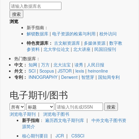
浏览
新手指南：
解锁数据库
|
电子资源的检索与利用
|
校外访问
特色资源库：
古文献资源库
|
多媒体资源
|
数字教
参资料
|
北大学位论文
|
北大讲座
|
民国旧报刊
热门数据库：
中文：
知网
|
万方
|
北大法宝
|
读秀
|
人民日报
外文：
SCI
|
Scopus
|
JSTOR
|
lexis
|
heinonline
专利：
INNOGRAPHY
|
Derwent
|
智慧芽
|
国知局专利
电子期刊/图书
浏览电子期刊
|
浏览电子图书
新手指南
：
遍历西文电子期刊库
|
中外文电子图书资
源简介
核心期刊要目
|
JCR
|
CSSCI