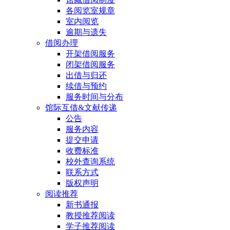
各阅览室规章
室内阅览
逾期与遗失
借阅办理
开架借阅服务
闭架借阅服务
出借与归还
续借与预约
服务时间与分布
馆际互借&文献传递
公告
服务内容
提交申请
收费标准
校外查询系统
联系方式
版权声明
阅读推荐
新书通报
教授推荐阅读
学子推荐阅读