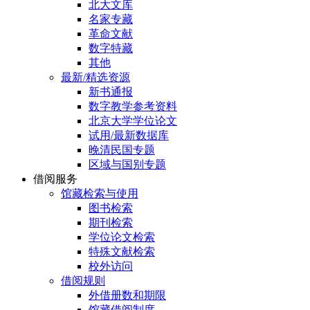
北大文库
名家专藏
革命文献
数字特藏
其他
最新/精选资源
新书通报
数字教学参考资料
北京大学学位论文
试用/最新数据库
晚清民国专题
区域与国别专题
借阅服务
馆藏检索与使用
图书检索
期刊检索
学位论文检索
特殊文献检索
校外访问
借阅规则
外借册数和期限
馆藏借阅制度