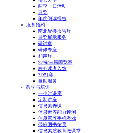
两季一日活动
展览
年度阅读报告
服务预约
南北配楼报告厅
展览展示服务
研讨室
研修专座
和声厅
沙特/古籍阅览室
校外读者入馆
3D打印
自助服务
教学与培训
一小时讲座
定制讲座
信息素养课
信息素养能力评测
信息素养手机游戏
带班图书馆员
信息素质教育微课堂