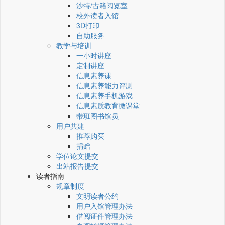
沙特/古籍阅览室
校外读者入馆
3D打印
自助服务
教学与培训
一小时讲座
定制讲座
信息素养课
信息素养能力评测
信息素养手机游戏
信息素质教育微课堂
带班图书馆员
用户共建
推荐购买
捐赠
学位论文提交
出站报告提交
读者指南
规章制度
文明读者公约
用户入馆管理办法
借阅证件管理办法