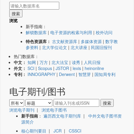
浏览
新手指南：
解锁数据库
|
电子资源的检索与利用
|
校外访问
特色资源库：
古文献资源库
|
多媒体资源
|
数字教
参资料
|
北大学位论文
|
北大讲座
|
民国旧报刊
热门数据库：
中文：
知网
|
万方
|
北大法宝
|
读秀
|
人民日报
外文：
SCI
|
Scopus
|
JSTOR
|
lexis
|
heinonline
专利：
INNOGRAPHY
|
Derwent
|
智慧芽
|
国知局专利
电子期刊/图书
浏览电子期刊
|
浏览电子图书
新手指南
：
遍历西文电子期刊库
|
中外文电子图书资
源简介
核心期刊要目
|
JCR
|
CSSCI