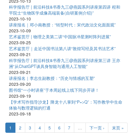
2023-10-13
科学报告厅 | 前沿科技&书香九三@燕园系列讲座第四讲 程和
平院士“生物医学成像高端装备(自研案例介绍)”
2023-10-10
讲座报名｜邓小南教授：“转型时代：宋代政治文化面面观”
2023-10-09
艺术鉴赏厅 | 物理之美第二讲“中国脉冲星测时阵列进展”
2023-09-25
艺术鉴赏厅｜走近中国书法第八讲“敦煌写经及其书法艺术”
2023-09-21
科学报告厅 | 前沿科技&书香九三@燕园系列讲座第三讲 王亦
洲“从ChatGPT谈具身智能与通用人工智能”
2023-09-21
讲座报名｜李志生副教授：“历史与情感的互塑”
2023-09-20
图书馆“一小时讲座”于本周起线上线下同步开讲！
2023-09-19
【学术写作指导沙龙】降龙十八掌到“P=>Q”：写作教学中生命
体验与数理逻辑的打通
2023-09-18
1
2
3
4
5
6
7
…
下一页 ›
末页 »