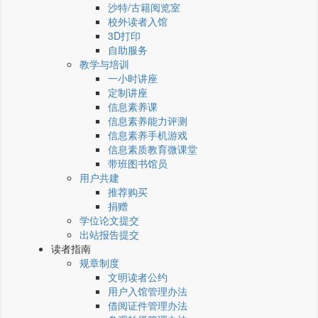
沙特/古籍阅览室
校外读者入馆
3D打印
自助服务
教学与培训
一小时讲座
定制讲座
信息素养课
信息素养能力评测
信息素养手机游戏
信息素质教育微课堂
带班图书馆员
用户共建
推荐购买
捐赠
学位论文提交
出站报告提交
读者指南
规章制度
文明读者公约
用户入馆管理办法
借阅证件管理办法