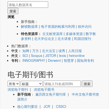
浏览
新手指南：
解锁数据库
|
电子资源的检索与利用
|
校外访问
特色资源库：
古文献资源库
|
多媒体资源
|
数字教
参资料
|
北大学位论文
|
北大讲座
|
民国旧报刊
热门数据库：
中文：
知网
|
万方
|
北大法宝
|
读秀
|
人民日报
外文：
SCI
|
Scopus
|
JSTOR
|
lexis
|
heinonline
专利：
INNOGRAPHY
|
Derwent
|
智慧芽
|
国知局专利
电子期刊/图书
浏览电子期刊
|
浏览电子图书
新手指南
：
遍历西文电子期刊库
|
中外文电子图书资
源简介
核心期刊要目
|
JCR
|
CSSCI