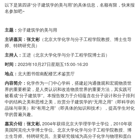
以下是第四讲“分子建筑学的美与用”的具体信息，名额有限，快来报
名参加吧~
主题：
分子建筑学的美与用
主讲嘉宾：张文彬
（北京大学化学与分子工程学院教授、博士生导
师、特聘研究员）
主持人：
王进（北京大学化学与分子工程学院博士后）
时间：
2023年10月27日星期五15:00-16:20
地点：
北大图书馆南配楼艺术鉴赏厅
内容简介：
化学作为一门中心学科，搭建起沟通微观和宏观物质世
界的重要桥梁，是人类认识和改造物质世界的重要方法，其实践可
被看成“分子建筑学”。本报告致力于介绍蕴含在分子设计和分子排列
中的结构之美和思维之美，欣赏分子建筑学的“无用之用”（即科学的
品味与审美）和“有用之用”（即具体的知识和技术），提高学生对化
学的普遍兴趣。
嘉宾介绍：张文彬,
2004年获得北京大学理学学士学位，2010年获
美国阿克伦大学博士学位。北京大学化学与分子工程学院教授、博
士生导师、特聘研究员。主要研究领域为高分子化学与物理和蛋白