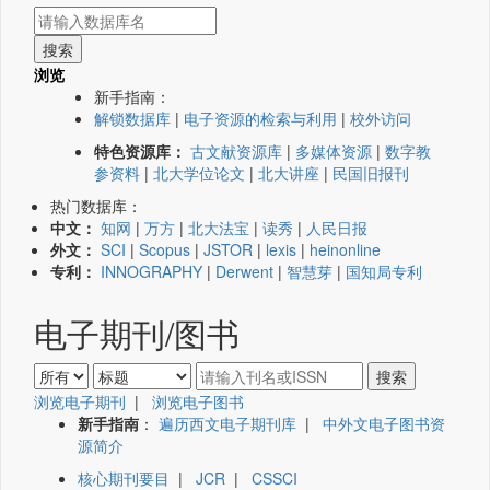
浏览
新手指南：
解锁数据库
|
电子资源的检索与利用
|
校外访问
特色资源库：
古文献资源库
|
多媒体资源
|
数字教
参资料
|
北大学位论文
|
北大讲座
|
民国旧报刊
热门数据库：
中文：
知网
|
万方
|
北大法宝
|
读秀
|
人民日报
外文：
SCI
|
Scopus
|
JSTOR
|
lexis
|
heinonline
专利：
INNOGRAPHY
|
Derwent
|
智慧芽
|
国知局专利
电子期刊/图书
浏览电子期刊
|
浏览电子图书
新手指南
：
遍历西文电子期刊库
|
中外文电子图书资
源简介
核心期刊要目
|
JCR
|
CSSCI