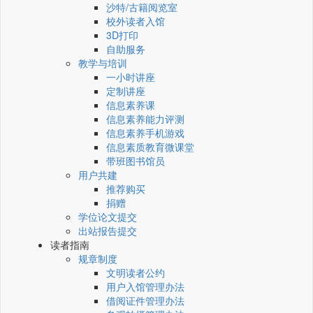
沙特/古籍阅览室
校外读者入馆
3D打印
自助服务
教学与培训
一小时讲座
定制讲座
信息素养课
信息素养能力评测
信息素养手机游戏
信息素质教育微课堂
带班图书馆员
用户共建
推荐购买
捐赠
学位论文提交
出站报告提交
读者指南
规章制度
文明读者公约
用户入馆管理办法
借阅证件管理办法