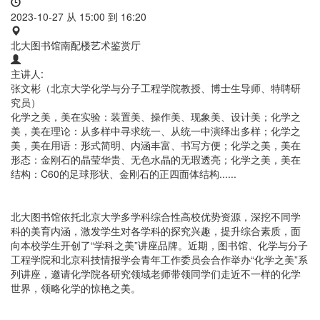
2023-10-27 从
15:00
到
16:20
北大图书馆南配楼艺术鉴赏厅
主讲人:
张文彬（北京大学化学与分子工程学院教授、博士生导师、特聘研
究员）
化学之美，美在实验：装置美、操作美、现象美、设计美；化学之
美，美在理论：从多样中寻求统一、从统一中演绎出多样；化学之
美，美在用语：形式简明、内涵丰富、书写方便；化学之美，美在
形态：金刚石的晶莹华贵、无色水晶的无瑕透亮；化学之美，美在
结构：C60的足球形状、金刚石的正四面体结构......
北大图书馆依托北京大学多学科综合性高校优势资源，深挖不同学
科的美育内涵，激发学生对各学科的探究兴趣，提升综合素质，面
向本校学生开创了“学科之美”讲座品牌。近期，图书馆、化学与分子
工程学院和北京科技情报学会青年工作委员会合作举办“化学之美”系
列讲座，邀请化学院各研究领域老师带领同学们走近不一样的化学
世界，领略化学的惊艳之美。