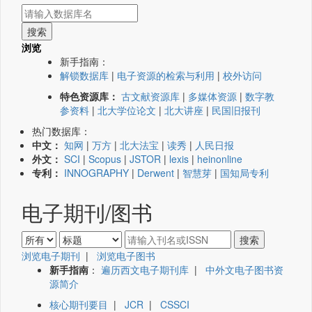
浏览
新手指南：
解锁数据库
|
电子资源的检索与利用
|
校外访问
特色资源库：
古文献资源库
|
多媒体资源
|
数字教
参资料
|
北大学位论文
|
北大讲座
|
民国旧报刊
热门数据库：
中文：
知网
|
万方
|
北大法宝
|
读秀
|
人民日报
外文：
SCI
|
Scopus
|
JSTOR
|
lexis
|
heinonline
专利：
INNOGRAPHY
|
Derwent
|
智慧芽
|
国知局专利
电子期刊/图书
浏览电子期刊
|
浏览电子图书
新手指南
：
遍历西文电子期刊库
|
中外文电子图书资
源简介
核心期刊要目
|
JCR
|
CSSCI