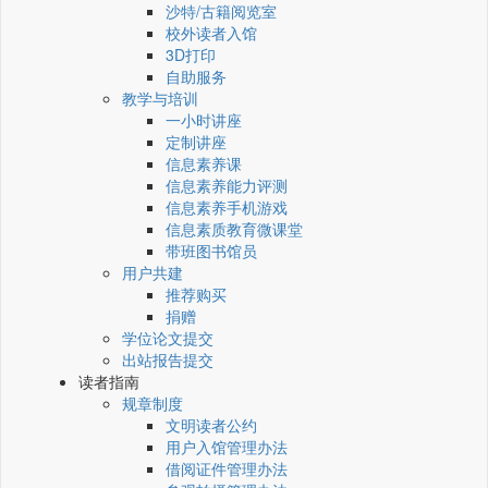
沙特/古籍阅览室
校外读者入馆
3D打印
自助服务
教学与培训
一小时讲座
定制讲座
信息素养课
信息素养能力评测
信息素养手机游戏
信息素质教育微课堂
带班图书馆员
用户共建
推荐购买
捐赠
学位论文提交
出站报告提交
读者指南
规章制度
文明读者公约
用户入馆管理办法
借阅证件管理办法