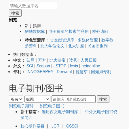
浏览
新手指南：
解锁数据库
|
电子资源的检索与利用
|
校外访问
特色资源库：
古文献资源库
|
多媒体资源
|
数字教
参资料
|
北大学位论文
|
北大讲座
|
民国旧报刊
热门数据库：
中文：
知网
|
万方
|
北大法宝
|
读秀
|
人民日报
外文：
SCI
|
Scopus
|
JSTOR
|
lexis
|
heinonline
专利：
INNOGRAPHY
|
Derwent
|
智慧芽
|
国知局专利
电子期刊/图书
浏览电子期刊
|
浏览电子图书
新手指南
：
遍历西文电子期刊库
|
中外文电子图书资
源简介
核心期刊要目
|
JCR
|
CSSCI