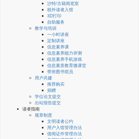
沙特/古籍阅览室
校外读者入馆
3D打印
自助服务
教学与培训
一小时讲座
定制讲座
信息素养课
信息素养能力评测
信息素养手机游戏
信息素质教育微课堂
带班图书馆员
用户共建
推荐购买
捐赠
学位论文提交
出站报告提交
读者指南
规章制度
文明读者公约
用户入馆管理办法
借阅证件管理办法