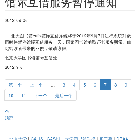
馆际互借服务暂停通知
2012-09-06
北大图书馆calis馆际互借系统将于2012年9月7日进行系统升级，
届时将暂停馆际互借服务一天，国家图书馆的取还书服务照常。由
此给读者带来的不便，敬请谅解。
北京大学图书馆馆际互借处
2012-9-6
第一个
上一个
…
3
4
5
6
7
8
9
10
11
下一个
最后一个
顶部
北京大学
|
CALIS
|
CASHL
|
大学图书馆学报
|
图工委
|
DRAA