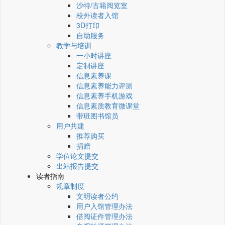
沙特/古籍阅览室
校外读者入馆
3D打印
自助服务
教学与培训
一小时讲座
定制讲座
信息素养课
信息素养能力评测
信息素养手机游戏
信息素质教育微课堂
带班图书馆员
用户共建
推荐购买
捐赠
学位论文提交
出站报告提交
读者指南
规章制度
文明读者公约
用户入馆管理办法
借阅证件管理办法