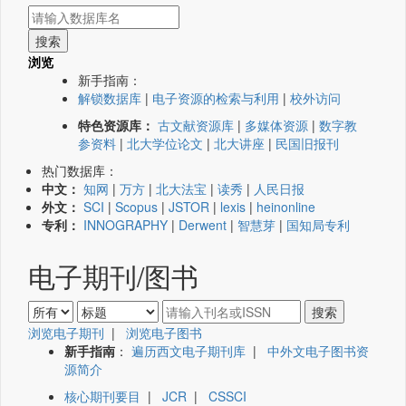
浏览
新手指南：
解锁数据库
|
电子资源的检索与利用
|
校外访问
特色资源库：
古文献资源库
|
多媒体资源
|
数字教
参资料
|
北大学位论文
|
北大讲座
|
民国旧报刊
热门数据库：
中文：
知网
|
万方
|
北大法宝
|
读秀
|
人民日报
外文：
SCI
|
Scopus
|
JSTOR
|
lexis
|
heinonline
专利：
INNOGRAPHY
|
Derwent
|
智慧芽
|
国知局专利
电子期刊/图书
浏览电子期刊
|
浏览电子图书
新手指南
：
遍历西文电子期刊库
|
中外文电子图书资
源简介
核心期刊要目
|
JCR
|
CSSCI