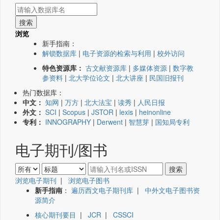
浏览
新手指南：
解锁数据库
|
电子资源的检索与利用
|
校外访问
特色资源库：
古文献资源库
|
多媒体资源
|
数字教
参资料
|
北大学位论文
|
北大讲座
|
民国旧报刊
热门数据库：
中文：
知网
|
万方
|
北大法宝
|
读秀
|
人民日报
外文：
SCI
|
Scopus
|
JSTOR
|
lexis
|
heinonline
专利：
INNOGRAPHY
|
Derwent
|
智慧芽
|
国知局专利
电子期刊/图书
浏览电子期刊
|
浏览电子图书
新手指南
：
遍历西文电子期刊库
|
中外文电子图书资
源简介
核心期刊要目
|
JCR
|
CSSCI