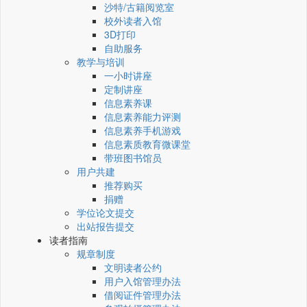
沙特/古籍阅览室
校外读者入馆
3D打印
自助服务
教学与培训
一小时讲座
定制讲座
信息素养课
信息素养能力评测
信息素养手机游戏
信息素质教育微课堂
带班图书馆员
用户共建
推荐购买
捐赠
学位论文提交
出站报告提交
读者指南
规章制度
文明读者公约
用户入馆管理办法
借阅证件管理办法