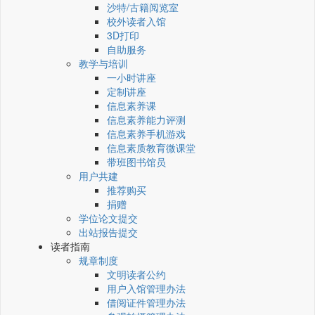
沙特/古籍阅览室
校外读者入馆
3D打印
自助服务
教学与培训
一小时讲座
定制讲座
信息素养课
信息素养能力评测
信息素养手机游戏
信息素质教育微课堂
带班图书馆员
用户共建
推荐购买
捐赠
学位论文提交
出站报告提交
读者指南
规章制度
文明读者公约
用户入馆管理办法
借阅证件管理办法