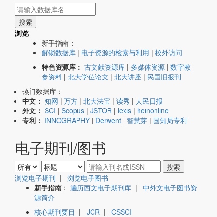
浏览
新手指南：
解锁数据库
|
电子资源的检索与利用
|
校外访问
特色资源库：
古文献资源库
|
多媒体资源
|
数字教
参资料
|
北大学位论文
|
北大讲座
|
民国旧报刊
热门数据库：
中文：
知网
|
万方
|
北大法宝
|
读秀
|
人民日报
外文：
SCI
|
Scopus
|
JSTOR
|
lexis
|
heinonline
专利：
INNOGRAPHY
|
Derwent
|
智慧芽
|
国知局专利
电子期刊/图书
浏览电子期刊
|
浏览电子图书
新手指南
：
遍历西文电子期刊库
|
中外文电子图书资
源简介
核心期刊要目
|
JCR
|
CSSCI