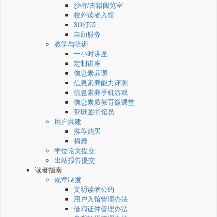
沙特/古籍阅览室
校外读者入馆
3D打印
自助服务
教学与培训
一小时讲座
定制讲座
信息素养课
信息素养能力评测
信息素养手机游戏
信息素质教育微课堂
带班图书馆员
用户共建
推荐购买
捐赠
学位论文提交
出站报告提交
读者指南
规章制度
文明读者公约
用户入馆管理办法
借阅证件管理办法