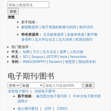
浏览
新手指南：
解锁数据库
|
电子资源的检索与利用
|
校外访问
特色资源库：
古文献资源库
|
多媒体资源
|
数字教
参资料
|
北大学位论文
|
北大讲座
|
民国旧报刊
热门数据库：
中文：
知网
|
万方
|
北大法宝
|
读秀
|
人民日报
外文：
SCI
|
Scopus
|
JSTOR
|
lexis
|
heinonline
专利：
INNOGRAPHY
|
Derwent
|
智慧芽
|
国知局专利
电子期刊/图书
浏览电子期刊
|
浏览电子图书
新手指南
：
遍历西文电子期刊库
|
中外文电子图书资
源简介
核心期刊要目
|
JCR
|
CSSCI