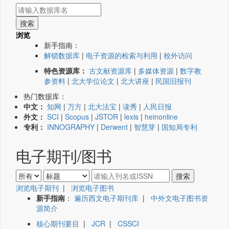
浏览
新手指南：
解锁数据库
|
电子资源的检索与利用
|
校外访问
特色资源库：
古文献资源库
|
多媒体资源
|
数字教
参资料
|
北大学位论文
|
北大讲座
|
民国旧报刊
热门数据库：
中文：
知网
|
万方
|
北大法宝
|
读秀
|
人民日报
外文：
SCI
|
Scopus
|
JSTOR
|
lexis
|
heinonline
专利：
INNOGRAPHY
|
Derwent
|
智慧芽
|
国知局专利
电子期刊/图书
浏览电子期刊
|
浏览电子图书
新手指南
：
遍历西文电子期刊库
|
中外文电子图书资
源简介
核心期刊要目
|
JCR
|
CSSCI