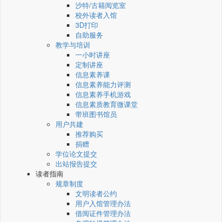
沙特/古籍阅览室
校外读者入馆
3D打印
自助服务
教学与培训
一小时讲座
定制讲座
信息素养课
信息素养能力评测
信息素养手机游戏
信息素质教育微课堂
带班图书馆员
用户共建
推荐购买
捐赠
学位论文提交
出站报告提交
读者指南
规章制度
文明读者公约
用户入馆管理办法
借阅证件管理办法