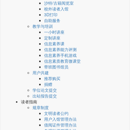
沙特/古籍阅览室
校外读者入馆
3D打印
自助服务
教学与培训
一小时讲座
定制讲座
信息素养课
信息素养能力评测
信息素养手机游戏
信息素质教育微课堂
带班图书馆员
用户共建
推荐购买
捐赠
学位论文提交
出站报告提交
读者指南
规章制度
文明读者公约
用户入馆管理办法
借阅证件管理办法