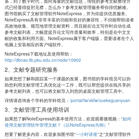
条，到了数字时代，面向海量的文献信息，传统的参考文献整理方
式已经显得捉肘见襟，怎么办？参考文献管理服务帮你排忧解难。
图书馆购买了文献管理软件NoteExpress，并为你提供优质服务。
NoteExpress具有非常丰富的功能和良好的兼容性，不但能帮助读者
高效地收集、规范地管理文献资料，而且能在论文写作时自动生成
参考文献列表，大幅度提升论文写作质量和效率，特别是在中文文
献的收集和利用方面。NoteExpress属于客户端版，需要读者在个人
电脑上安装相应的客户端软件。
NoteExpress下载地址及使用帮助：
http://dbnav.lib.pku.edu.cn/node/10902
2、文献专题研究服务
如果您想了解和跟踪某一个课题的发展，图书馆的学科馆员可以协
助您利用文献管理工具优化这一工作，既可以帮您提供在线共享的
参考文献列表，也可以将文献导入到您的桌面文献管理工具中。
详情请咨询各个学科的学科馆员：
/portal/fw/xkfw/xuekeguanyuan
3、文献管理工具使用培训
如果想了解NoteExpress的基本使用方法，欢迎观看微视频：“
如何
使用文献管理软件管理文献？（以NoteExpress为例）
”
想要了解更多内容，欢迎参加图书馆“
一小时讲座
”之“文献管理软件