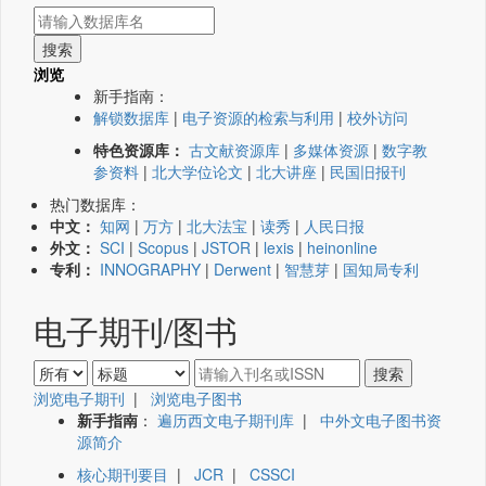
浏览
新手指南：
解锁数据库
|
电子资源的检索与利用
|
校外访问
特色资源库：
古文献资源库
|
多媒体资源
|
数字教
参资料
|
北大学位论文
|
北大讲座
|
民国旧报刊
热门数据库：
中文：
知网
|
万方
|
北大法宝
|
读秀
|
人民日报
外文：
SCI
|
Scopus
|
JSTOR
|
lexis
|
heinonline
专利：
INNOGRAPHY
|
Derwent
|
智慧芽
|
国知局专利
电子期刊/图书
浏览电子期刊
|
浏览电子图书
新手指南
：
遍历西文电子期刊库
|
中外文电子图书资
源简介
核心期刊要目
|
JCR
|
CSSCI